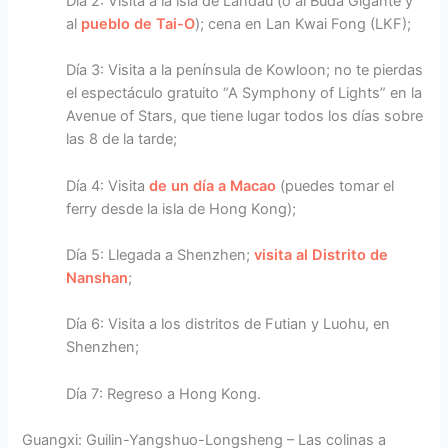
Día 2: Visita a la isla de Landau (o al Buda Gigante y
al
pueblo de Tai-O
); cena en Lan Kwai Fong (LKF);
Día 3: Visita a la península de Kowloon; no te pierdas
el espectáculo gratuito “A Symphony of Lights” en la
Avenue of Stars, que tiene lugar todos los días sobre
las 8 de la tarde;
Día 4: Visita
de un día a Macao
(puedes tomar el
ferry desde la isla de Hong Kong);
Día 5: Llegada a Shenzhen;
visita al Distrito de
Nanshan
;
Día 6: Visita a los distritos de Futian y Luohu, en
Shenzhen;
Día 7: Regreso a Hong Kong.
Guangxi: Guilin-Yangshuo-Longsheng – Las colinas a