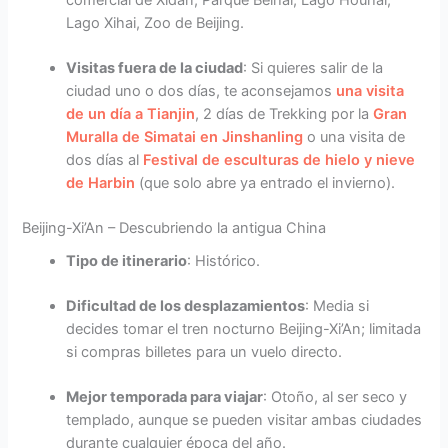
comercial de Xidan, Parque Beihai, Lago Houhai,
Lago Xihai, Zoo de Beijing.
Visitas fuera de la ciudad
: Si quieres salir de la
ciudad uno o dos días, te aconsejamos
una visita
de un día a Tianjin
, 2 días de Trekking por la
Gran
Muralla de Simatai en Jinshanling
o una visita de
dos días al
Festival de esculturas de hielo y nieve
de Harbin
(que solo abre ya entrado el invierno).
Beijing-Xi’An – Descubriendo la antigua China
Tipo de itinerario
: Histórico.
Dificultad de los desplazamientos
: Media si
decides tomar el tren nocturno Beijing-Xi’An; limitada
si compras billetes para un vuelo directo.
Mejor temporada para viajar
: Otoño, al ser seco y
templado, aunque se pueden visitar ambas ciudades
durante cualquier época del año.