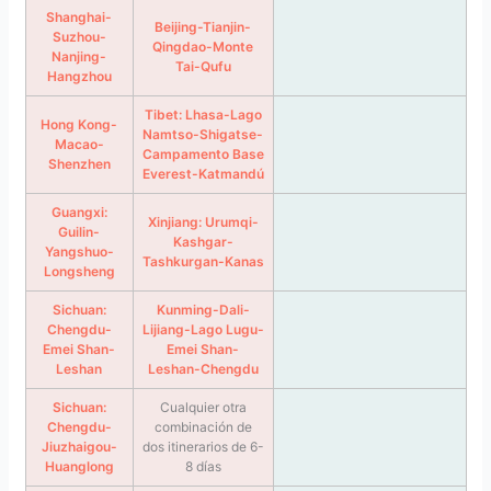
Shanghai-
Beijing-Tianjin-
Suzhou-
Qingdao-Monte
Nanjing-
Tai-Qufu
Hangzhou
Tibet: Lhasa-Lago
Hong Kong-
Namtso-Shigatse-
Macao-
Campamento Base
Shenzhen
Everest-Katmandú
Guangxi:
Xinjiang: Urumqi-
Guilin-
Kashgar-
Yangshuo-
Tashkurgan-Kanas
Longsheng
Sichuan:
Kunming-Dali-
Chengdu-
Lijiang-Lago Lugu-
Emei Shan-
Emei Shan-
Leshan
Leshan-Chengdu
Sichuan:
Cualquier otra
Chengdu-
combinación de
Jiuzhaigou-
dos itinerarios de 6-
Huanglong
8 días