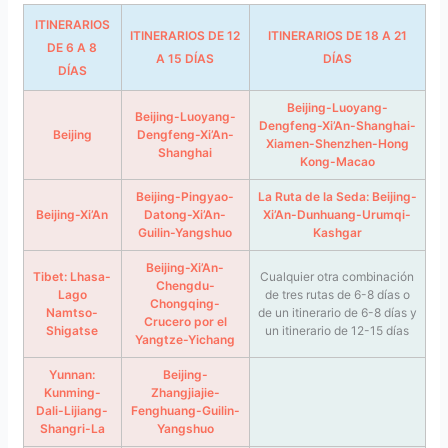
ITINERARIOS
ITINERARIOS DE 12
ITINERARIOS DE 18 A 21
DE 6 A 8
A 15 DÍAS
DÍAS
DÍAS
Beijing-Luoyang-
Beijing-Luoyang-
Dengfeng-Xi’An-Shanghai-
Beijing
Dengfeng-Xi’An-
Xiamen-Shenzhen-Hong
Shanghai
Kong-Macao
Beijing-Pingyao-
La Ruta de la Seda: Beijing-
Beijing-Xi’An
Datong-Xi’An-
Xi’An-Dunhuang-Urumqi-
Guilin-Yangshuo
Kashgar
Beijing-Xi’An-
Tibet: Lhasa-
Cualquier otra combinación
Chengdu-
Lago
de tres rutas de 6-8 días o
Chongqing-
Namtso-
de un itinerario de 6-8 días y
Crucero por el
Shigatse
un itinerario de 12-15 días
Yangtze-Yichang
Yunnan:
Beijing-
Kunming-
Zhangjiajie-
Dali-Lijiang-
Fenghuang-Guilin-
Shangri-La
Yangshuo