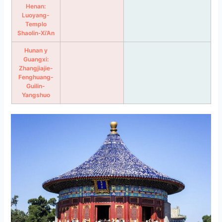
Henan:
Luoyang-
Templo
Shaolin-Xi’An
Hunan y
Guangxi:
Zhangjiajie-
Fenghuang-
Guilin-
Yangshuo