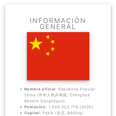
INFORMACIÓN
GENERAL
Nombre oficial
: República Popular
China (中华人民共和国, Zhōnghuá
Rénmín Gònghéguó)
Población
: 1.439.323.776 (2020)
Capital
: Pekín (北京, Běijīng)