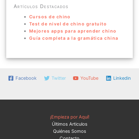
Artículos Destacados
Cursos de chino
Test de nivel de chino gratuito
Mejores apps para aprender chino
Guía completa a la gramática china
Facebook
Twitter
YouTube
Linkedin
¡Empieza por Aquí!
Últimos Articulos
Quiénes Somos
Contacto