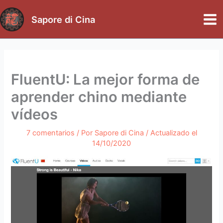
Ir
al
Sapore di Cina
Mai
contenido
Me
FluentU: La mejor forma de
aprender chino mediante
vídeos
7 comentarios
/ Por
Sapore di Cina
/ Actualizado el
14/10/2020