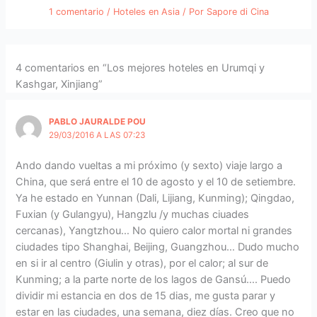
1 comentario
/
Hoteles en Asia
/ Por
Sapore di Cina
4 comentarios en “Los mejores hoteles en Urumqi y
Kashgar, Xinjiang”
PABLO JAURALDE POU
29/03/2016 A LAS 07:23
Ando dando vueltas a mi próximo (y sexto) viaje largo a
China, que será entre el 10 de agosto y el 10 de setiembre.
Ya he estado en Yunnan (Dali, Lijiang, Kunming); Qingdao,
Fuxian (y Gulangyu), Hangzlu /y muchas ciuades
cercanas), Yangtzhou… No quiero calor mortal ni grandes
ciudades tipo Shanghai, Beijing, Guangzhou… Dudo mucho
en si ir al centro (Giulin y otras), por el calor; al sur de
Kunming; a la parte norte de los lagos de Gansú…. Puedo
dividir mi estancia en dos de 15 dias, me gusta parar y
estar en las ciudades, una semana, diez días. Creo que no