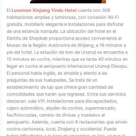
El
Luxemon Xinjiang Yindu Hotel
cuenta con 308
habitaciones amplias y luminosas, con conexión Wi-Fi
gratuita, mobiliario elegante e instalaciones para disfrutar
de una estancia tranquila. La ubicación del hotel en el
Distrito de Shayibak proporciona acceso conveniente al
Museo de la Región Autónoma de Xinjiang, a 16 minutos a
pie del hotel. La estación de tren de Urumqi se encuentra a
15 minutos en coche, mientras que se tarda 40 minutos en
llegar en coche al aeropuerto internacional Urumqi Diwopu.
El personal habla inglés, es amable y atento a las
preguntas de sus huéspedes. Se trata de un
establecimiento de lujo que ofrece gran cantidad de
comodidades que harán que regreses. Entre sus servicios
destacan: sala VIP, instalaciones para discapacitados,
cajero automático, alquiler de coches, supermercado,
fax/fotocopias, cambio de divisas y traslados al
aeropuerto. Además, cuenta con 6 restaurantes que sirven
cocina cantonesa, local, Zhejiang y occidental. Puede
haber dificultades a la hora de encontrar un taxi, ya que el