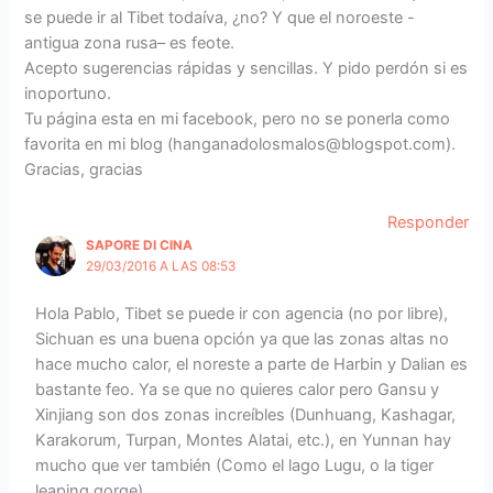
se puede ir al Tibet todaíva, ¿no? Y que el noroeste -
antigua zona rusa– es feote.
Acepto sugerencias rápidas y sencillas. Y pido perdón si es
inoportuno.
Tu página esta en mi facebook, pero no se ponerla como
favorita en mi blog (
hanganadolosmalos@blogspot.com
).
Gracias, gracias
Responder
SAPORE DI CINA
29/03/2016 A LAS 08:53
Hola Pablo, Tibet se puede ir con agencia (no por libre),
Sichuan es una buena opción ya que las zonas altas no
hace mucho calor, el noreste a parte de Harbin y Dalian es
bastante feo. Ya se que no quieres calor pero Gansu y
Xinjiang son dos zonas increíbles (Dunhuang, Kashagar,
Karakorum, Turpan, Montes Alatai, etc.), en Yunnan hay
mucho que ver también (Como el lago Lugu, o la tiger
leaping gorge).