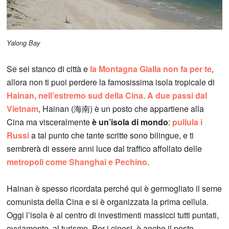
Yalong Bay
Se sei stanco di città e
la Montagna Gialla non fa per te
,
allora non ti puoi perdere la famosissima isola tropicale di
Hainan, nell’estremo sud della Cina
.
A due passi dal
Vietnam
, Hainan (海南) è un posto che appartiene alla
Cina ma visceralmente
è un’isola di mondo
:
pullula i
Russi
a tal punto che tante scritte sono bilingue, e ti
sembrerà di essere anni luce dal traffico affollato delle
metropoli come Shanghai e Pechino
.
Hainan è spesso ricordata perché qui è germogliato il seme
comunista della Cina e si è organizzata la prima cellula.
Oggi l’isola è al centro di investimenti massicci tutti puntati,
ovviamente, al turismo. Per i cinesi, è anche il posto