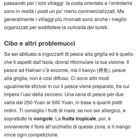
passando per i loro villaggi: la costa orientale e l’entroterra
sono in realtà i posti un po’ meno commercializzati. Ma
generalmente i villaggi più rinomati sono anche i meglio
organizzati per soddisfare la curiosità dei turisti.
Cibo e altri problemucci
Se sei abituato a ingozzarti di pesce alla griglia ed è quello
che ti aspetti dall’isola, dovrai riformulare la tua visione. Il
pesce ad Hainan c’è eccome, ma il kaoyu (烤鱼), pesce
alla griglia, non è così diffuso. Ci sono altri modi
ugualmente sfiziosi in cui il pesce viene preparato, tra cui
impera l’uso della zenzero. Una cena di pesce per due
varia dai 250 Yuan ai 500 Yuan, in base a quanti piatti
ordini. Ti consiglio i frutti di mare, se non sei allergico, e
soprattutto le
vongole
. La
frutta tropicale
, poi, è
ovviamente il fiore all’occhiello di queste zone, e il mango
vince ogni competizione.