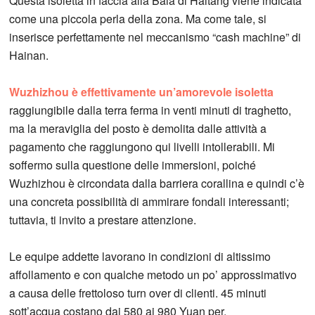
Questa isoletta in faccia alla Baia di Haitang viene indicata
come una piccola perla della zona. Ma come tale, si
inserisce perfettamente nel meccanismo “cash machine” di
Hainan.
Wuzhizhou è effettivamente un’amorevole isoletta
raggiungibile dalla terra ferma in venti minuti di traghetto,
ma la meraviglia del posto è demolita dalle attività a
pagamento che raggiungono qui livelli intollerabili. Mi
soffermo sulla questione delle immersioni, poiché
Wuzhizhou è circondata dalla barriera corallina e quindi c’è
una concreta possibilità di ammirare fondali interessanti;
tuttavia, ti invito a prestare attenzione.
Le equipe addette lavorano in condizioni di altissimo
affollamento e con qualche metodo un po’ approssimativo
a causa delle frettoloso turn over di clienti. 45 minuti
sott’acqua costano dai 580 ai 980 Yuan per.