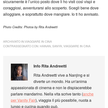
sicuramente è l’unico posto dove li ho visti così vispi e
coraggiosi, avventurarsi allo scoperto. Scegli bene dove
alloggiare, e soprattutto dove mangiare. Io ti ho avvisato.
Photo Credits: Photos by Rita Andreetti
ARCHIVIATO IN:
VIAGGIARE IN CINA
CONTRASSEGNATO CON:
HAINAN
,
SANYA
,
VIAGGIARE IN CINA
Info
Rita Andreetti
Rita Andreetti vive a Nanjing e si
diverte un mondo. Ha un'anima
appassionata di cinema e non le dispiacerebbe
parlare mandarino. Nella vita scrive tanto (
anche
per Vanity Fair
), viaggia il più possibile, nuota a
lungo e cucina quando può.