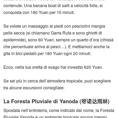
contenute. Una banana boat di salti a velocità folle, si
conquista con 180 Yuan per 15 minuti.
Se volete un massaggio ai piedi con pesciolini mangia
pelle secca (si chiamano Garra Rufa e sono ghiotti di
epidermide), sono 60 Yuan, sempre un quarto d’ora (chissà
che percentuale arriva ai pesci…). E mettiamoci anche la
gita in bici-pedalò per 180 Yuan ogni 20 minuti.
Ecco, nella tua oretta di svago hai investito 620 Yuan.
Se sei più in cerca dell’atmosfera tropicale, puoi scegliere
tra alcune escursioni consigliate:
La Foresta Pluviale di Yanoda (呀诺达雨林)
Spostata nell’entroterra, come indicato dal nome, la Foresta
Pluviale Yanoda è un ambiente tropicale ancora integro