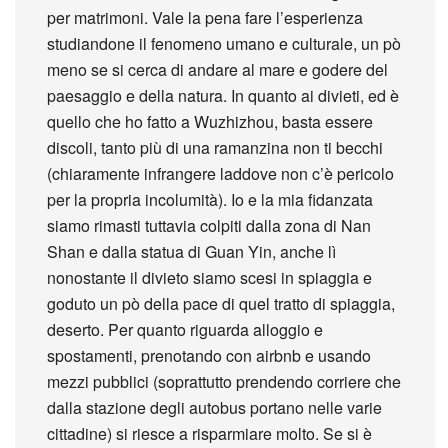
per matrimoni. Vale la pena fare l’esperienza
studiandone il fenomeno umano e culturale, un pò
meno se si cerca di andare al mare e godere del
paesaggio e della natura. In quanto ai divieti, ed è
quello che ho fatto a Wuzhizhou, basta essere
discoli, tanto più di una ramanzina non ti becchi
(chiaramente infrangere laddove non c’è pericolo
per la propria incolumità). Io e la mia fidanzata
siamo rimasti tuttavia colpiti dalla zona di Nan
Shan e dalla statua di Guan Yin, anche lì
nonostante il divieto siamo scesi in spiaggia e
goduto un pò della pace di quel tratto di spiaggia,
deserto. Per quanto riguarda alloggio e
spostamenti, prenotando con airbnb e usando
mezzi pubblici (soprattutto prendendo corriere che
dalla stazione degli autobus portano nelle varie
cittadine) si riesce a risparmiare molto. Se si è