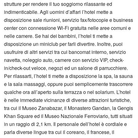
strutture per rendere il tuo soggiorno rilassante ed
indimenticabile. Agli uomini d’affari l’hotel mette a
disposizione sale riunioni, servizio fax/fotocopie e business
center con connessione Wi-Fi gratuita nelle aree comuni e
nelle camere. Se hai dei bambini, l’hotel ti mette a
disposizione un miniclub per farli divertire. Inoltre, puoi
usufruire di altri servizi tra cui bancomat interno, servizio
navetta, noleggio auto, camere con servizio VIP, check-
in/check-out veloce, negozi ed un salone di parrucchiere.
Per rilassarti, l’hotel ti mette a disposizione la spa, la sauna
e la sala massaggi, oppure puoi semplicemente trascorrere
qualche ora all’aperto sulla terrazza o nel solarium. L’hotel
è nelle immediate vicinanze di diverse attrazioni turistiche,
tra cui il Museo Zanabazar, il Monastero Gandan, la Gengis
Khan Square ed il Museo Nazionale Ferroviario, tutti situati
in un raggio di 2,1 km. Il personale dell’hotel è cordiale e
parla diverse lingue tra cui il coreano, il francese, il