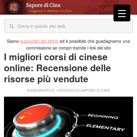
Siamo
supportati dai lettori
ed è possibile che guadagnamo una
commissione se compri tramite i link del sito
I migliori corsi di cinese
online: Recensione delle
risorse più vendute
AGGIORNATO IL
14/03/2023
DI
SAPORE DI CINA