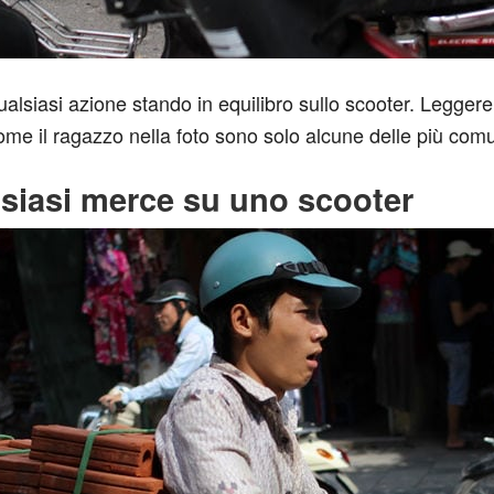
ualsiasi azione stando in equilibro sullo scooter. Leggere
ome il ragazzo nella foto sono solo alcune delle più comu
siasi merce su uno scooter