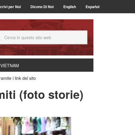
crivi per Noi
Dicono Di Noi
English
Español
 VIETNAM
ite i link del sito
iti (foto storie)