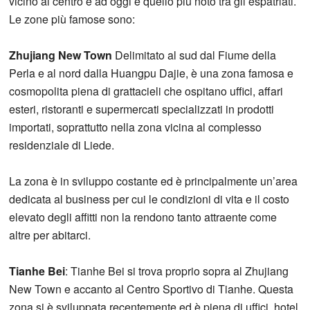
vicino al centro e ad oggi è quello più noto tra gli espatriati.
Le zone più famose sono:
Zhujiang New Town
Delimitato al sud dal Fiume della
Perla e al nord dalla Huangpu Dajie, è una zona famosa e
cosmopolita piena di grattacieli che ospitano uffici, affari
esteri, ristoranti e supermercati specializzati in prodotti
importati, soprattutto nella zona vicina al complesso
residenziale di Liede.
La zona è in sviluppo costante ed è principalmente un’area
dedicata al business per cui le condizioni di vita e il costo
elevato degli affitti non la rendono tanto attraente come
altre per abitarci.
Tianhe Bei
: Tianhe Bei si trova proprio sopra al Zhujiang
New Town e accanto al Centro Sportivo di Tianhe. Questa
zona si è sviluppata recentemente ed è piena di uffici, hotel