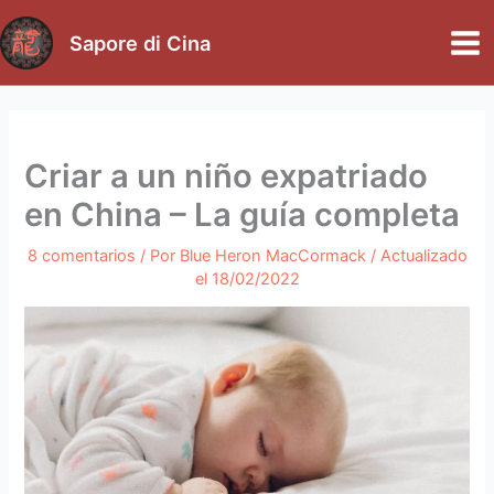
Ir
al
Sapore di Cina
Mai
contenido
Me
Criar a un niño expatriado
en China – La guía completa
8 comentarios
/ Por
Blue Heron MacCormack
/ Actualizado
el
18/02/2022