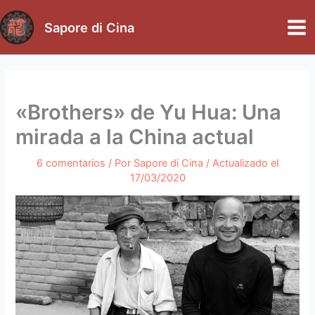
Ir
al
Sapore di Cina
Mai
contenido
Me
«Brothers» de Yu Hua: Una
mirada a la China actual
6 comentarios
/ Por
Sapore di Cina
/ Actualizado el
17/03/2020