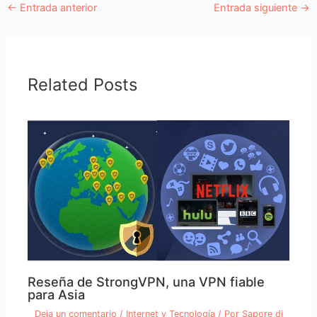
←
Entrada anterior
Entrada siguiente
→
Related Posts
Reseña de StrongVPN, una VPN fiable
para Asia
Deja un comentario
/
Internet y Tecnología
/ Por
Sapore di