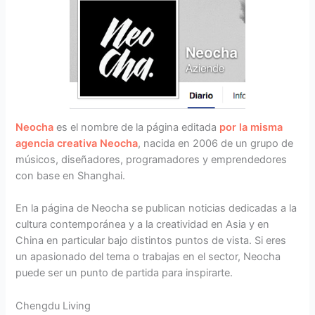
Neocha
es el nombre de la página editada
por la misma
agencia creativa Neocha
, nacida en 2006 de un grupo de
músicos, diseñadores, programadores y emprendedores
con base en Shanghai.
En la página de Neocha se publican noticias dedicadas a la
cultura contemporánea y a la creatividad en Asia y en
China en particular bajo distintos puntos de vista. Si eres
un apasionado del tema o trabajas en el sector, Neocha
puede ser un punto de partida para inspirarte.
Chengdu Living