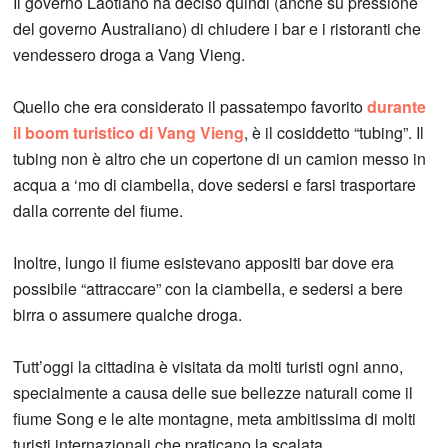
Il governo Laotiano ha deciso quindi (anche su pressione
del governo Australiano) di chiudere i bar e i ristoranti che
vendessero droga a Vang Vieng.
Quello che era considerato il passatempo favorito
durante
il boom turistico di Vang Vieng
, è il cosiddetto “tubing”. Il
tubing non è altro che un copertone di un camion messo in
acqua a ‘mo di ciambella, dove sedersi e farsi trasportare
dalla corrente del fiume.
Inoltre, lungo il fiume esistevano appositi bar dove era
possibile “attraccare” con la ciambella, e sedersi a bere
birra o assumere qualche droga.
Tutt’oggi la cittadina è visitata da molti turisti ogni anno,
specialmente a causa delle sue bellezze naturali come il
fiume Song e le alte montagne, meta ambitissima di molti
turisti internazionali che praticano la scalata.