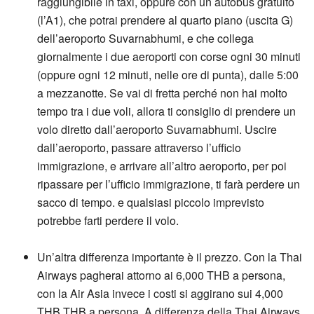
raggiungibile in taxi, oppure con un autobus gratuito
(l’A1), che potrai prendere al quarto piano (uscita G)
dell’aeroporto Suvarnabhumi, e che collega
giornalmente i due aeroporti con corse ogni 30 minuti
(oppure ogni 12 minuti, nelle ore di punta), dalle 5:00
a mezzanotte. Se vai di fretta perché non hai molto
tempo tra i due voli, allora ti consiglio di prendere un
volo diretto dall’aeroporto Suvarnabhumi. Uscire
dall’aeroporto, passare attraverso l’ufficio
immigrazione, e arrivare all’altro aeroporto, per poi
ripassare per l’ufficio immigrazione, ti farà perdere un
sacco di tempo. e qualsiasi piccolo imprevisto
potrebbe farti perdere il volo.
Un’altra differenza importante è il prezzo. Con la Thai
Airways pagherai attorno ai 6,000 THB a persona,
con la Air Asia invece i costi si aggirano sui 4,000
THB THB a persona. A differenza della Thai Airways