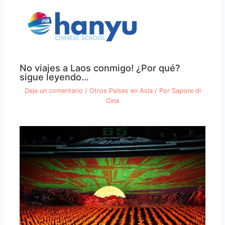
No viajes a Laos conmigo! ¿Por qué?
sigue leyendo…
Deja un comentario
/
Otros Países en Asia
/ Por
Sapore di
Cina