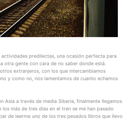
actividades predilectas, una ocasión perfecta para
ar a otra gente con cara de no saber donde está.
tros extranjeros, con los que intercambiamos
a uno y como no, nos lamentamos de cuanto echamos
n Asia a través de media Siberia, finalmente llegamos
e los más de tres días en el tren se me han pasado
bar de leerme uno de los tres pesados libros que llevo