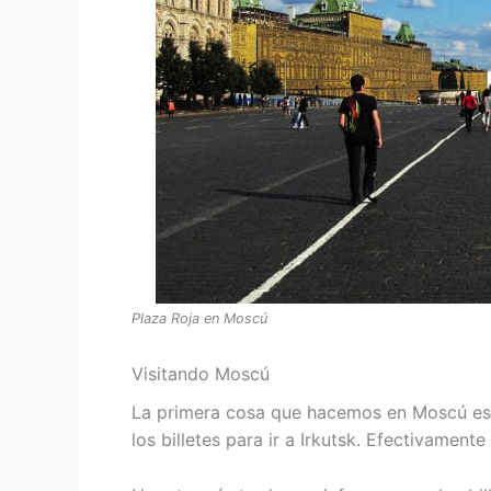
Plaza Roja en Moscú
Visitando Moscú
La primera cosa que hacemos en Moscú es 
los billetes para ir a Irkutsk. Efectivamen