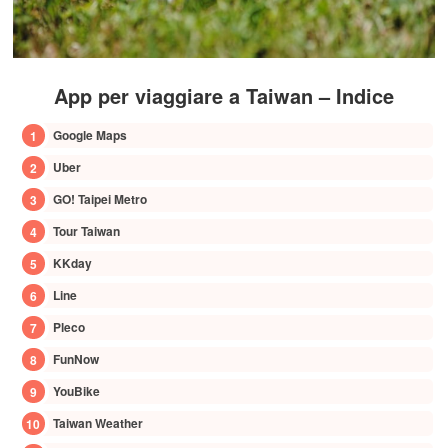
App per viaggiare a Taiwan – Indice
Google Maps
Uber
GO! Taipei Metro
Tour Taiwan
KKday
Line
Pleco
FunNow
YouBike
Taiwan Weather