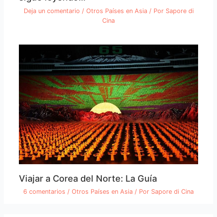
Deja un comentario
/
Otros Países en Asia
/ Por
Sapore di
Cina
Viajar a Corea del Norte: La Guía
6 comentarios
/
Otros Países en Asia
/ Por
Sapore di Cina