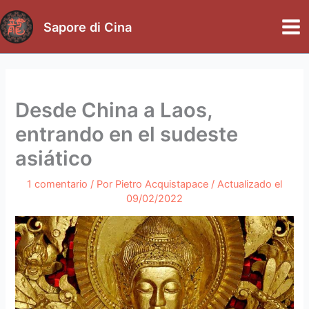
Ir
al
Sapore di Cina
Mai
contenido
Me
Desde China a Laos,
entrando en el sudeste
asiático
1 comentario
/ Por
Pietro Acquistapace
/ Actualizado el
09/02/2022