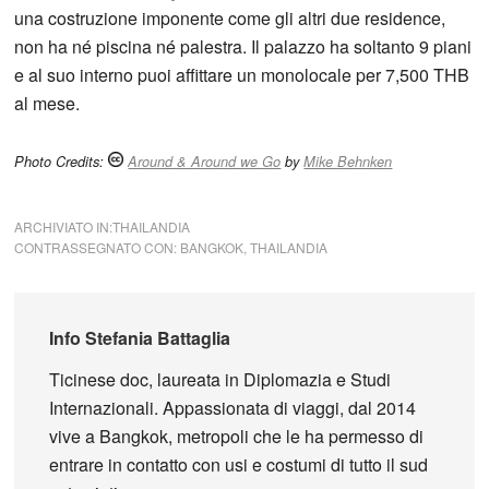
una costruzione imponente come gli altri due residence,
non ha né piscina né palestra. Il palazzo ha soltanto 9 piani
e al suo interno puoi affittare un monolocale per 7,500 THB
al mese.
Photo Credits:
Around & Around we Go
by
Mike Behnken
ARCHIVIATO IN:
THAILANDIA
CONTRASSEGNATO CON:
BANGKOK
,
THAILANDIA
Info
Stefania Battaglia
Ticinese doc, laureata in Diplomazia e Studi
Internazionali. Appassionata di viaggi, dal 2014
vive a Bangkok, metropoli che le ha permesso di
entrare in contatto con usi e costumi di tutto il sud