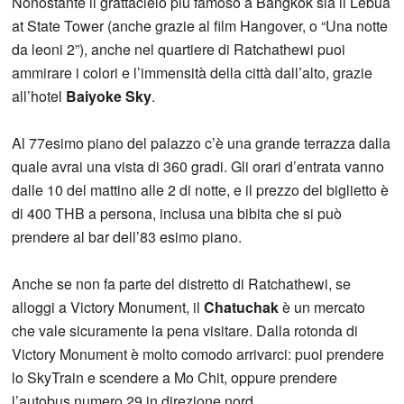
Nonostante il grattacielo più famoso a Bangkok sia il Lebua
at State Tower (anche grazie al film Hangover, o “Una notte
da leoni 2”), anche nel quartiere di Ratchathewi puoi
ammirare i colori e l’immensità della città dall’alto, grazie
all’hotel
Baiyoke Sky
.
Al 77esimo piano del palazzo c’è una grande terrazza dalla
quale avrai una vista di 360 gradi. Gli orari d’entrata vanno
dalle 10 del mattino alle 2 di notte, e il prezzo del biglietto è
di 400 THB a persona, inclusa una bibita che si può
prendere al bar dell’83 esimo piano.
Anche se non fa parte del distretto di Ratchathewi, se
alloggi a Victory Monument, il
Chatuchak
è un mercato
che vale sicuramente la pena visitare. Dalla rotonda di
Victory Monument è molto comodo arrivarci: puoi prendere
lo SkyTrain e scendere a Mo Chit, oppure prendere
l’autobus numero 29 in direzione nord.