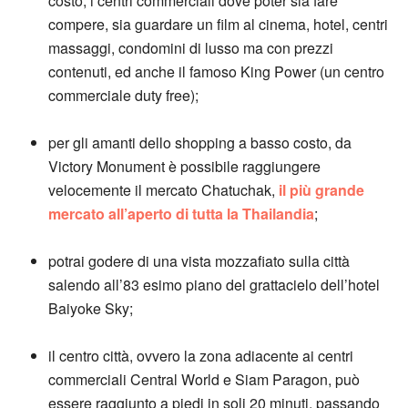
costo, i centri commerciali dove poter sia fare
compere, sia guardare un film al cinema, hotel, centri
massaggi, condomini di lusso ma con prezzi
contenuti, ed anche il famoso King Power (un centro
commerciale duty free);
per gli amanti dello shopping a basso costo, da
Victory Monument è possibile raggiungere
velocemente il mercato Chatuchak,
il più grande
mercato all’aperto di tutta la Thailandia
;
potrai godere di una vista mozzafiato sulla città
salendo all’83 esimo piano del grattacielo dell’hotel
Baiyoke Sky;
il centro città, ovvero la zona adiacente ai centri
commerciali Central World e Siam Paragon, può
essere raggiunto a piedi in soli 20 minuti, passando