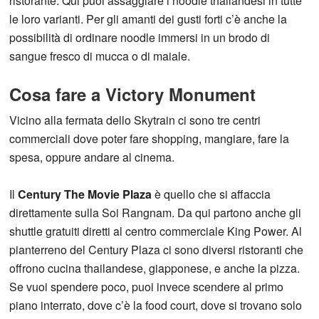
ristorante. Qui puoi assaggiare i noodle thailandesi in tutte
le loro varianti. Per gli amanti dei gusti forti c’è anche la
possibilità di ordinare noodle immersi in un brodo di
sangue fresco di mucca o di maiale.
Cosa fare a Victory Monument
Vicino alla fermata dello Skytrain ci sono tre centri
commerciali dove poter fare shopping, mangiare, fare la
spesa, oppure andare al cinema.
Il
Century The Movie Plaza
è quello che si affaccia
direttamente sulla Soi Rangnam. Da qui partono anche gli
shuttle gratuiti diretti al centro commerciale King Power. Al
pianterreno del Century Plaza ci sono diversi ristoranti che
offrono cucina thailandese, giapponese, e anche la pizza.
Se vuoi spendere poco, puoi invece scendere al primo
piano interrato, dove c’è la food court, dove si trovano solo