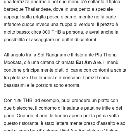
una terrazza enorme e nel suo menù c’è soltanto il tipico
barbeque Thailandese, dove in una pentola speciale
appoggi sulla griglia pesce o carne, mentre nella parte
inferiore cuoce invece una zuppa di verdure. Il prezzo è
molto basso: circa 300 THB a persona, e avrai anche la
possibilità di assaggiare un buffet di contorni.
All’angolo tra la Soi Rangnam e il ristorante Pla Thong
Mookata, c’è una catena chiamata
Eat Am Are
. Il menù
contiene principalmente piatti di carne con contorni a scelta
tra pietanze Thailandesi e americane. I prezzi sono
bassissimi e le porzioni sono enormi.
Con 129 THB, ad esempio, puoi prendere un piatto con
due bistecche, il contorno di insalata e patatine fritte e del
pane. Quando, 4 anni fa hanno aperto per la prima volta
questo ristorante, è stato letteralmente preso d’assalto e ad
oggi ci sono ben 5 ristoranti Eat Am Are vicino a Victory