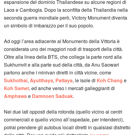
espansione del dominio Thailandese su alcune regioni di
Laos e Cambogia. Dopo la sconfitta della Thailandia nella
seconda guerra mondiale però, Victory Monument diventa
un simbolo di imbarazzo per il suo popolo.
Ad oggi l’area adiacente al Monumento della Vittoria è
considerata uno dei maggiori nodi di trasporti della città.
Oltre alla linea della BTS, che collega la parte nord alla
Sukhumvit e alla parte sud della città, da Anu Saowari
partono anche i minivan diretti in città vicine, come
Sukhothai
,
Ayutthaya
,
Pattaya
, le isole di
Koh Chang
e
Koh Samet
, ed anche verso i mercati galleggianti di
Amphawa
e
Damnoen Saduak
.
Nei due lati opposti della rotonda (quello vicino ai centri
commerciali e quello vicino all’ospedale, per intenderci),
potrai prendere gli autobus locali diretti in qualsiasi distretto