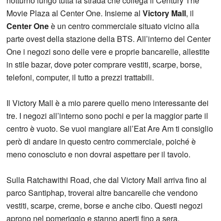
notturno lungo tutta la strada che collega il Century The
Movie Plaza al Center One. Insieme al
Victory Mall
, il
Center One
è un centro commerciale situato vicino alla
parte ovest della stazione della BTS. All’interno del Center
One i negozi sono delle vere e proprie bancarelle, allestite
in stile bazar, dove poter comprare vestiti, scarpe, borse,
telefoni, computer, il tutto a prezzi trattabili.
Il Victory Mall è a mio parere quello meno interessante dei
tre. I negozi all’interno sono pochi e per la maggior parte il
centro è vuoto. Se vuoi mangiare all’Eat Are Am ti consiglio
però di andare in questo centro commerciale, poiché è
meno conosciuto e non dovrai aspettare per il tavolo.
Sulla Ratchawithi Road, che dal Victory Mall arriva fino al
parco Santiphap, troverai altre bancarelle che vendono
vestiti, scarpe, creme, borse e anche cibo. Questi negozi
aprono nel pomeriggio e stanno aperti fino a sera.