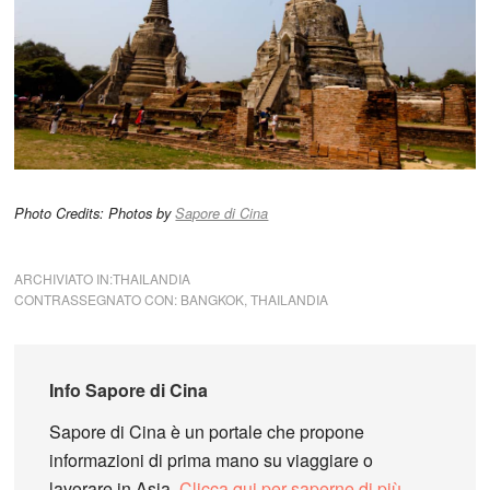
Photo Credits: Photos by
Sapore di Cina
ARCHIVIATO IN:
THAILANDIA
CONTRASSEGNATO CON:
BANGKOK
,
THAILANDIA
Info
Sapore di Cina
Sapore di Cina è un portale che propone
informazioni di prima mano su viaggiare o
lavorare in Asia.
Clicca qui per saperne di più
.