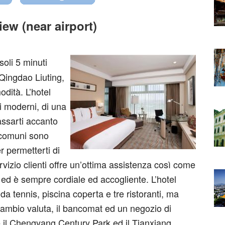
ew (near airport)
soli 5 minuti
 Qingdao Liuting,
dità. L’hotel
i moderni, di una
assarti accanto
e comuni sono
r permetterti di
rvizio clienti offre un’ottima assistenza così come
e ed è sempre cordiale ed accogliente. L’hotel
a tennis, piscina coperta e tre ristoranti, ma
 cambio valuta, il bancomat ed un negozio di
e il Chengyang Century Park ed il Tianxiang