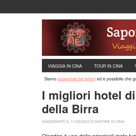
VIAGGIA IN CINA
TOUR IN CINA
Siamo
supportati dai lettori
ed è possibile che g
I migliori hotel d
della Birra
AGGIORNATO IL
11/02/2022
DI
SAPORE DI CINA
Qingdao è una delle principali mete turis