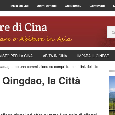
Inizia Da Qui
Ultimi Articoli
Chi Siamo?
Contattaci
S
VISTO PER LA CINA
ABITA IN CINA
IMPARA IL CINESE
uadagnamo una commissione se compri tramite i link del sito
i Qingdao, la Città
tiche cinesi ed offre diverse tipologie di alloggi.