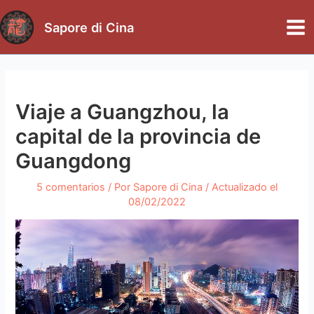
Ir
al
Sapore di Cina
Mai
contenido
Me
Viaje a Guangzhou, la
capital de la provincia de
Guangdong
5 comentarios
/ Por
Sapore di Cina
/ Actualizado el
08/02/2022