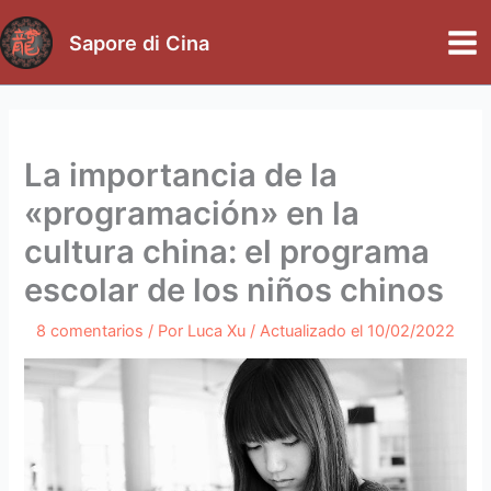
Ir
al
Sapore di Cina
Mai
contenido
Me
La importancia de la
«programación» en la
cultura china: el programa
escolar de los niños chinos
8 comentarios
/ Por
Luca Xu
/ Actualizado el
10/02/2022