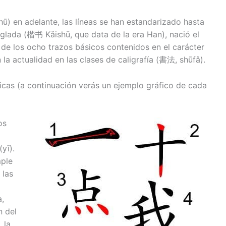
hū) en adelante, las líneas se han estandarizado hasta
reglada (楷书 Kǎishū, que data de la era Han), nació el
e los ocho trazos básicos contenidos en el carácter
la actualidad en las clases de caligrafía (書法, shūfǎ).
ticas (a continuación verás un ejemplo gráfico de cada
os
yī).
ple
 las
a,
n del
 la