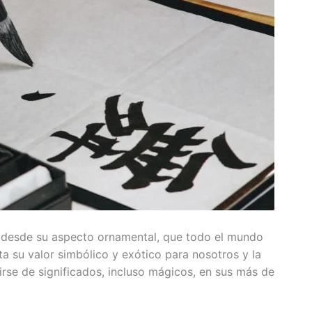
o: desde su aspecto ornamental, que todo el mundo
ta su valor simbólico y exótico para nosotros y la
irse de significados, incluso mágicos, en sus más de