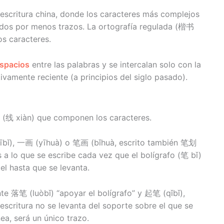
 escritura china, donde los caracteres más complejos
dos por menos trazos. La ortografía regulada (楷书
os caracteres.
espacios
entre las palabras y se intercalan solo con la
ivamente reciente (a principios del siglo pasado).
s (线 xiàn) que componen los caracteres.
ībǐ), 一画 (yīhuà) o 笔画 (bǐhuà, escrito también 笔划
 a lo que se escribe cada vez que el bolígrafo (笔 bǐ)
l hasta que se levanta.
e 落笔 (luòbǐ) “apoyar el bolígrafo” y 起笔 (qǐbǐ),
e escritura no se levanta del soporte sobre el que se
ea, será un único trazo.