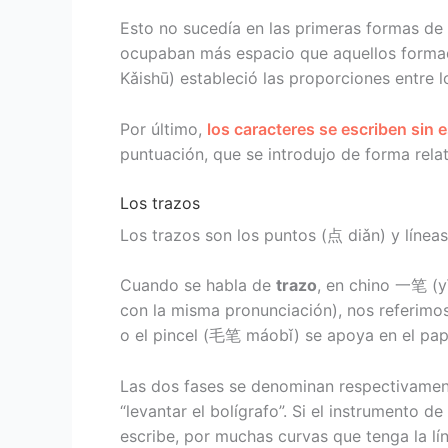
Esto no sucedía en las primeras formas de
ocupaban más espacio que aquellos forma
Kǎishū) estableció las proporciones entre l
Por último,
los caracteres se escriben sin 
puntuación, que se introdujo de forma relat
Los trazos
Los trazos son los puntos (点 diǎn) y línea
Cuando se habla de
trazo
, en chino 一笔 (y
con la misma pronunciación), nos referimos
o el pincel (毛笔 máobǐ) se apoya en el pape
Las dos fases se denominan respectivament
“levantar el bolígrafo”. Si el instrumento d
escribe, por muchas curvas que tenga la lín