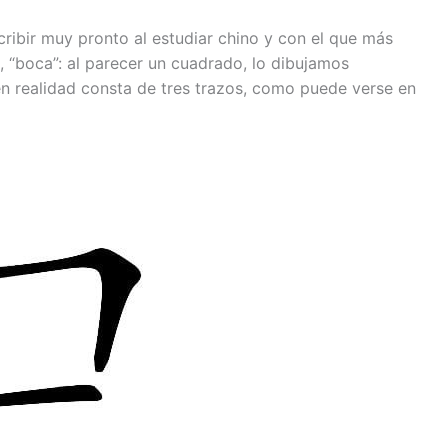
ribir muy pronto al estudiar chino y con el que más
 “boca”: al parecer un cuadrado, lo dibujamos
en realidad consta de tres trazos, como puede verse en