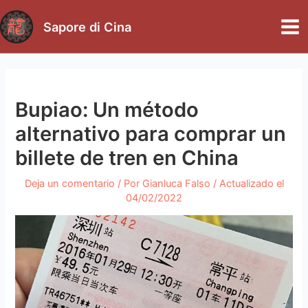
Ir
al
Sapore di Cina
Mai
contenido
Me
Bupiao: Un método
alternativo para comprar un
billete de tren en China
Deja un comentario
/ Por
Gianluca Falso
/ Actualizado el
04/02/2022