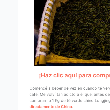
¡Haz clic aquí para comp
Comencé a beber de vez en cuando té verde
café. Me volví tan adicto a él que, antes d
comprarme 1 Kg de té verde chino Longjing
directamente de China
.