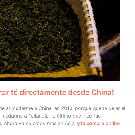
rar té directamente desde China!
 al mudarme a China, en 2010, porque quería dejar el
e mudarme a Tailandia, lo último que hice fue
. Ahora ya no estoy más en Asia,
y lo compro online