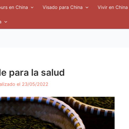
urs en China
Visado para China
Vivir en China
a
de para la salud
alizado el
23/05/2022