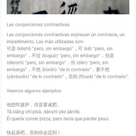
Las conjunciones contrastivas
Las conjunciones contrastivas expresan un contraste, un
impedimento. Las más utilizadas son:
可是 (kěshì) “pero, sin embargo”，可 (kě) “pero, sin
embargo”，不过 (buguò) “pero, sin embargo”，但是
(dànshì) “pero, sin embargo”，但 (dàn) “pero, sin
embargo”，不然 (bùrán) “de lo contrario”，要不然
(yàoburán) “de lo contrario”，否则 (fǒuzé) “de lo contrario”.
Veamos algunos ejemplos:
他想吃披萨，但是要减肥。
Tā xiǎng chī pīsà, dànshì yào jiǎnféi.
Él quería comer pizza, pero tenía que perder peso.
快起床吧，否则你会迟到！