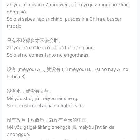
Zhǐyǒu nǐ huìshuō Zhōngwén, cái kěyǐ qù Zhōngguó zhǎo
gōngzuò.
Solo si sabes hablar chino, puedes ir a China a buscar
trabajo.
只有不吃得多才不会变胖。
Zhǐyǒu bù chīde duō cái bù huì biàn pàng.
Solo si no comes tanto no engordarás.
没有 (méiyǒu) A…, 就没有 (jiù méiyǒu) B… (si no hay A, no
habría B)
没有水，就没有人生。
Méiyǒu shuǐ, jiù méiyǒu rénshēng.
Si no existiera el agua no habría vida.
没有改革开放政策，就没有今天的中国。
Méiyǒu gǎigékāifàng zhèngcè, jiù méiyǒu jīntiān de
Zhōngguó.