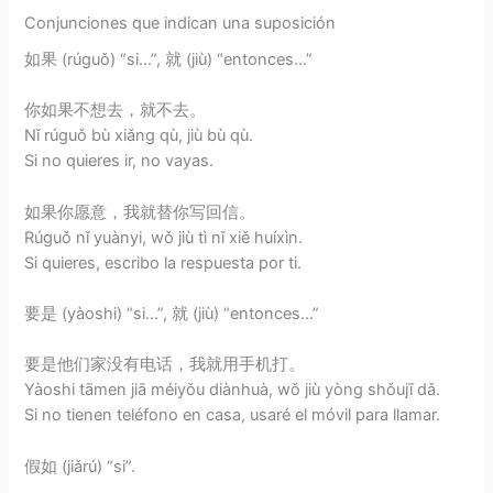
Conjunciones que indican una suposición
如果 (rúguǒ) “si…”, 就 (jiù) “entonces…”
你如果不想去，就不去。
Nǐ rúguǒ bù xiǎng qù, jiù bù qù.
Si no quieres ir, no vayas.
如果你愿意，我就替你写回信。
Rúguǒ nǐ yuànyi, wǒ jiù tì nǐ xiě huíxìn.
Si quieres, escribo la respuesta por ti.
要是 (yàoshi) “si…”, 就 (jiù) “entonces…”
要是他们家没有电话，我就用手机打。
Yàoshi tāmen jiā méiyǒu diànhuà, wǒ jiù yòng shǒujī dǎ.
Si no tienen teléfono en casa, usaré el móvil para llamar.
假如 (jiǎrú) “si”.