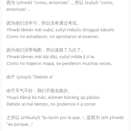
因为 (yīnwèi) “como, entonces”…, 所以 (suǒyǐ) “como,
entonces”…
因为他们没学习，所以没有通过考试。
Yīnwèi tāmen méi xuéxí, suǒyǐ méiyǒu tōngguò kǎoshì.
Como no estudiaron, no aprobaron el examen.
因为他们没带地图，所以迷路了几次了。
Yīnwèi tāmen méi dài dìtú, suǒyǐ mílùle jǐ cì le.
Como no trajeron mapa, se perdieron muchas veces.
由于 (yóuyú) “Debido a”
由于天气不好，我们不能去跑步。
Yóuyú tiānqì bù hǎo, wǒmen bùnéng qù pǎobù.
Debido al mal tiempo, no podemos ir a correr.
之所以 (zhīsuǒyǐ) “la razón por la que…”, 是因为 (shì yīnwèi)
“es porque…”