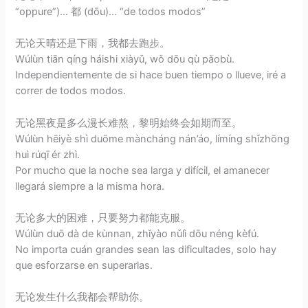
“oppure”)… 都 (dōu)… “de todos modos”
无论天晴还是下雨，我都去跑步。
Wúlùn tiān qíng háishi xiàyǔ, wǒ dōu qù pǎobù.
Independientemente de si hace buen tiempo o llueve, iré a
correr de todos modos.
无论黑夜是多么漫长难熬，黎明始终会如期而至。
Wúlùn hēiyè shì duōme màncháng nán’áo, límíng shǐzhōng
huì rúqī ér zhì.
Por mucho que la noche sea larga y difícil, el amanecer
llegará siempre a la misma hora.
无论多大的困难，只要努力都能克服。
Wúlùn duō dà de kùnnan, zhǐyào nǔlì dōu néng kèfú.
No importa cuán grandes sean las dificultades, solo hay
que esforzarse en superarlas.
无论发生什么我都会帮助你。