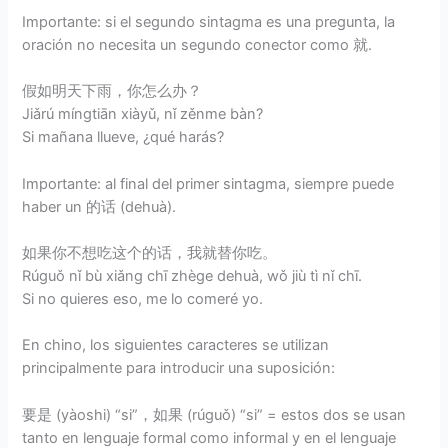
Importante: si el segundo sintagma es una pregunta, la
oración no necesita un segundo conector como 就.
假如明天下雨，你怎么办？
Jiǎrú míngtiān xiàyǔ, nǐ zěnme bàn?
Si mañana llueve, ¿qué harás?
Importante: al final del primer sintagma, siempre puede
haber un 的话 (dehuà).
如果你不想吃这个的话，我就替你吃。
Rúguǒ nǐ bù xiǎng chī zhège dehuà, wǒ jiù tì nǐ chī.
Si no quieres eso, me lo comeré yo.
En chino, los siguientes caracteres se utilizan
principalmente para introducir una suposición:
要是 (yàoshi) “si”，如果 (rúguǒ) “si” = estos dos se usan
tanto en lenguaje formal como informal y en el lenguaje