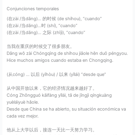
Conjunciones temporales
(在zài /当dāng)… 的时候 (de shíhou), “cuando”
(在zài /当dāng)…时 (shí), “cuando”
(在zài /当dāng)… 之际 (zhījì), “cuando”
当我在重庆的时候交了很多朋友。
Dāng wǒ zài Chóngqìng de shíhou jiāole hěn duō péngyou.
Hice muchos amigos cuando estaba en Chongqing.
(从cóng) … 以后 (yǐhòu) / 以来 (yǐlái) “desde que”
从中国开放以来，它的经济情况越来越好了。
Cóng Zhōngguó kāifàng yǐlái, tā de jīngjì qíngkuàng
yuèláiyuè hǎole.
Desde que China se ha abierto, su situación económica va
cada vez mejor.
他从上大学以后，接连一天比一天努力学习。