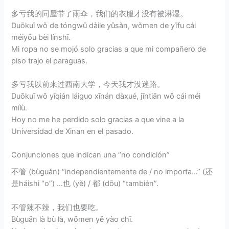
多亏我的同屋带了雨伞，我们的衣服才没有被淋湿。
Duōkuī wǒ de tóngwū dàile yǔsǎn, wǒmen de yīfu cái
méiyǒu bèi línshī.
Mi ropa no se mojó solo gracias a que mi compañero de
piso trajo el paraguas.
多亏我以前来过西南大学，今天我才没迷路。
Duōkuī wǒ yǐqián láiguo xīnán dàxué, jīntiān wǒ cái méi
mílù.
Hoy no me he perdido solo gracias a que vine a la
Universidad de Xinan en el pasado.
Conjunciones que indican una “no condición”
不管 (bùguǎn) “independientemente de / no importa…” (还
是háishi “o”) …也 (yě) / 都 (dōu) “también”.
不管辣不辣，我们也要吃。
Bùguǎn là bù là, wǒmen yě yào chī.