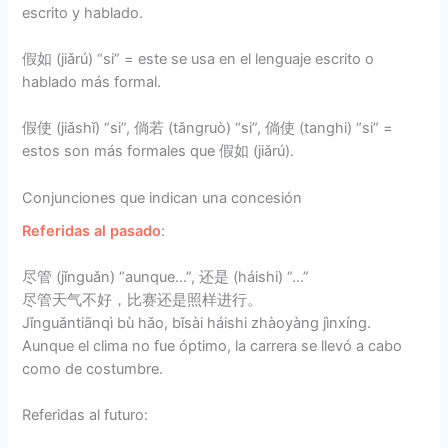
escrito y hablado.
假如 (jiǎrú) “si” = este se usa en el lenguaje escrito o
hablado más formal.
假使 (jiǎshǐ) “si”, 倘若 (tǎngruò) “si”, 倘使 (tanghi) “si” =
estos son más formales que 假如 (jiǎrú).
Conjunciones que indican una concesión
Referidas al pasado
:
尽管 (jǐnguǎn) “aunque…”, 还是 (háishi) “…”
尽管天气不好，比赛还是照样进行。
Jǐnguǎntiānqì bù hǎo, bǐsài háishi zhàoyàng jìnxíng.
Aunque el clima no fue óptimo, la carrera se llevó a cabo
como de costumbre.
Referidas al futuro: