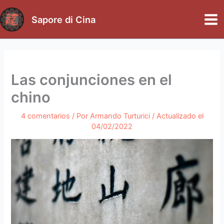
Ir
al
Sapore di Cina
Mai
contenido
Me
Las conjunciones en el
chino
4 comentarios
/ Por
Armando Turturici
/ Actualizado el
04/02/2022