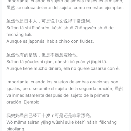
Importante: cuando el sujeto de ambas frases es el mismo,
虽然 se coloca delante del sujeto, como en estos ejemplos:
虽然他是日本人，可是说中文说得非常流利。
Suīrán tā shì Rìběnrén, kěshì shuō Zhōngwén shuō de
fēicháng liúlì.
Aunque es japonés, habla chino con fluidez.
虽然他有的是钱，但是不愿意嫁给他。
Suīrán tā yǒudeshì qián, dànshì bù yuàn yì jiàgěi tā.
Aunque tiene mucho dinero, ella no quiere casarse con él.
Importante: cuando los sujetos de ambas oraciones son
iguales, pero se omite el sujeto de la segunda oración, 虽然
va inmediatamente después del sujeto de la primera
oración. Ejemplo:
我妈妈虽然已经五十岁了可是还是非常漂亮。
Wǒ māma suīrán yǐjing wǔshí suìle kěshì háishi fēicháng
piàoliang.