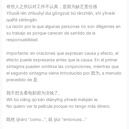
有些人之所以对工作不认真，是因为缺乏责任感
Yǒuxiē rén zhīsuǒyǐ duì gōngzuò bù rènzhēn, shì yīnwèi
quēfá zérèngǎn.
La razón por la que algunas personas no son diligentes en
su trabajo es porque carecen de sentido de la
responsabilidad.
Importante: en oraciones que expresan causa y efecto, el
efecto puede expresarse antes que la causa. En el primer
sintagma pueden omitirse las conjunciones, mientras que
el segundo sintagma viene introducido por 因为, a menudo
precedido de 是.
我不想去看电影因为没钱了。
Wǒ bù xiǎng qù kàn diànyǐng yīnwèi méiqián le.
No quiero ver la película porque no tengo más dinero.
既然 (jìrán) “como…”, 就 (jiù) “entonces…”