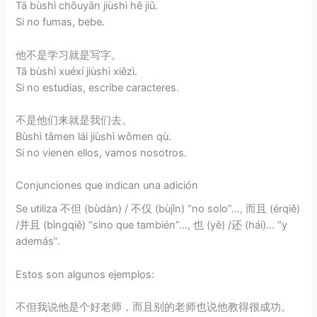
Tā bùshì chōuyān jiùshì hē jiǔ.
Si no fumas, bebe.
他不是学习就是写字。
Tā bùshì xuéxí jiùshì xiězì.
Si no estudias, escribe caracteres.
不是他们来就是我们去。
Bùshì tāmen lái jiùshì wǒmen qù.
Si no vienen ellos, vamos nosotros.
Conjunciones que indican una adición
Se utiliza 不但 (bùdàn) / 不仅 (bùjǐn) “no solo”…, 而且 (érqiě)
/并且 (bìngqiě) “sino que también”…, 也 (yě) /还 (hái)… “y
además”.
Estos son algunos ejemplos:
不但我说他是个好老师，而且别的老师也说他教得很成功。