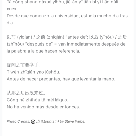
Tā cóng shàng dàxué yǐhòu, jiēlián yī tiān bǐ yī tiān nǔlì
xuéxí.
Desde que comenzó la universidad, estudia mucho día tras
día.
以前 (yǐqián) / 之前 (zhīqián) “antes de”; 以后 (yǐhòu) / 之后
(zhīhòu) “después de” = van inmediatamente después de
la palabra a la que hacen referencia.
提问之前要举手。
Tíwèn zhīqián yào jǔshǒu.
Antes de hacer preguntas, hay que levantar la mano.
从那之后她没来过。
Cóng nà zhīhòu tā méi láiguo.
No ha venido más desde entonces.
Photo Credits:
山 (Mountain)
by
Steve Webel