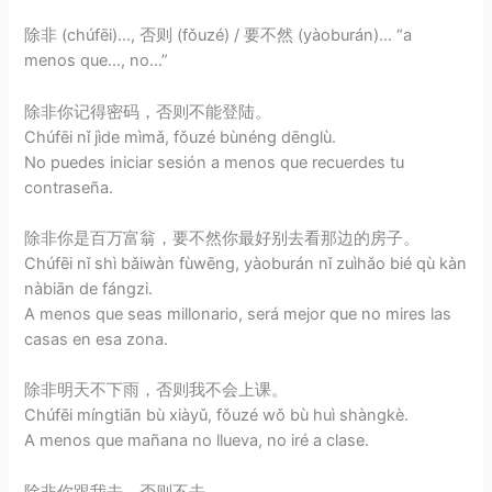
除非 (chúfēi)…, 否则 (fǒuzé) / 要不然 (yàoburán)… “a
menos que…, no…”
除非你记得密码，否则不能登陆。
Chúfēi nǐ jìde mìmǎ, fǒuzé bùnéng dēnglù.
No puedes iniciar sesión a menos que recuerdes tu
contraseña.
除非你是百万富翁，要不然你最好别去看那边的房子。
Chúfēi nǐ shì bǎiwàn fùwēng, yàoburán nǐ zuìhǎo bié qù kàn
nàbiān de fángzi.
A menos que seas millonario, será mejor que no mires las
casas en esa zona.
除非明天不下雨，否则我不会上课。
Chúfēi míngtiān bù xiàyǔ, fǒuzé wǒ bù huì shàngkè.
A menos que mañana no llueva, no iré a clase.
除非你跟我去，否则不去。