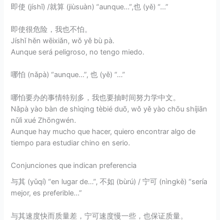
即使 (jíshǐ) /就算 (jiùsuàn) “aunque…”,也 (yě) “…”
即使很危险，我也不怕。
Jíshǐ hěn wēixiǎn, wǒ yě bù pà.
Aunque será peligroso, no tengo miedo.
哪怕 (nǎpà) “aunque…”, 也 (yě) “…”
哪怕要办的事情特别多，我也要抽时间努力学中文。
Nǎpà yào bàn de shìqing tèbié duō, wǒ yě yào chōu shíjiān
nǔlì xué Zhōngwén.
Aunque hay mucho que hacer, quiero encontrar algo de
tiempo para estudiar chino en serio.
Conjunciones que indican preferencia
与其 (yǔqí) “en lugar de…”, 不如 (bùrú) / 宁可 (nìngkě) “sería
mejor, es preferible…”
与其速度快而质量差，宁可速度慢一些，也保证质量。