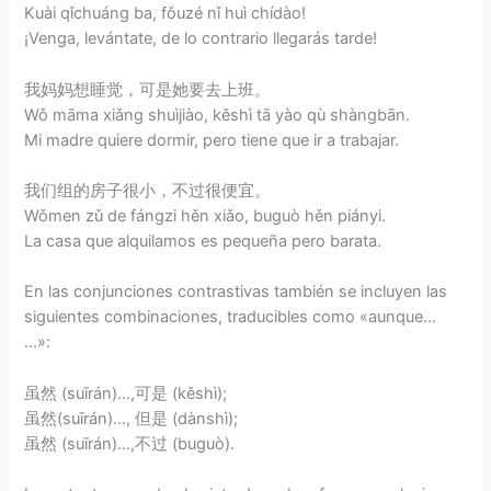
Kuài qǐchuáng ba, fǒuzé nǐ huì chídào!
¡Venga, levántate, de lo contrario llegarás tarde!
我妈妈想睡觉，可是她要去上班。
Wǒ māma xiǎng shuìjiào, kěshì tā yào qù shàngbān.
Mi madre quiere dormir, pero tiene que ir a trabajar.
我们组的房子很小，不过很便宜。
Wǒmen zǔ de fángzi hěn xiǎo, buguò hěn piányi.
La casa que alquilamos es pequeña pero barata.
En las conjunciones contrastivas también se incluyen las
siguientes combinaciones, traducibles como «aunque…
…»:
虽然 (suīrán)…,可是 (kěshì);
虽然(suīrán)…, 但是 (dànshì);
虽然 (suīrán)…,不过 (buguò).