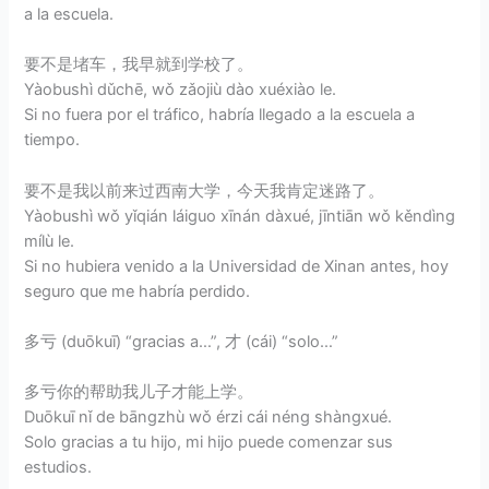
a la escuela.
要不是堵车，我早就到学校了。
Yàobushì dǔchē, wǒ zǎojiù dào xuéxiào le.
Si no fuera por el tráfico, habría llegado a la escuela a
tiempo.
要不是我以前来过西南大学，今天我肯定迷路了。
Yàobushì wǒ yǐqián láiguo xīnán dàxué, jīntiān wǒ kěndìng
mílù le.
Si no hubiera venido a la Universidad de Xinan antes, hoy
seguro que me habría perdido.
多亏 (duōkuī) “gracias a…”, 才 (cái) “solo…”
多亏你的帮助我儿子才能上学。
Duōkuī nǐ de bāngzhù wǒ érzi cái néng shàngxué.
Solo gracias a tu hijo, mi hijo puede comenzar sus
estudios.