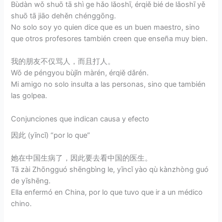
Bùdàn wǒ shuō tā shì ge hǎo lǎoshī, érqiě bié de lǎoshī yě
shuō tā jiāo dehěn chénggōng.
No solo soy yo quien dice que es un buen maestro, sino
que otros profesores también creen que enseña muy bien.
我的朋友不仅骂人，而且打人。
Wǒ de péngyou bùjǐn màrén, érqiě dǎrén.
Mi amigo no solo insulta a las personas, sino que también
las golpea.
Conjunciones que indican causa y efecto
因此 (yīncǐ) “por lo que”
她在中国生病了，因此要去看中国的医生。
Tā zài Zhōngguó shēngbìng le, yīncǐ yào qù kànzhòng guó
de yīshēng.
Ella enfermó en China, por lo que tuvo que ir a un médico
chino.