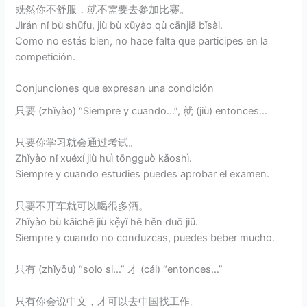
既然你不舒服，就不需要去参加比赛。
Jìrán nǐ bù shūfu, jiù bù xūyào qù cānjiā bǐsài.
Como no estás bien, no hace falta que participes en la
competición.
Conjunciones que expresan una condición
只要 (zhǐyào) “Siempre y cuando…”, 就 (jiù) entonces…
只要你学习就会通过考试。
Zhǐyào nǐ xuéxí jiù huì tōngguò kǎoshì.
Siempre y cuando estudies puedes aprobar el examen.
只要不开车就可以喝很多酒。
Zhǐyào bù kāichē jiù kẹ̌yǐ hē hěn duō jiǔ.
Siempre y cuando no conduzcas, puedes beber mucho.
只有 (zhǐyǒu) “solo si…” 才 (cái) “entonces…”
只有你会说中文，才可以去中国找工作。