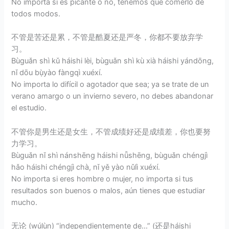
No importa si es picante o no, tenemos que comerlo de
todos modos.
不管是苦还是累，不管是酷夏还是严冬，你都不要放弃学
习。
Bùguǎn shì kǔ háishi lèi, bùguǎn shì kù xià háishi yándōng,
nǐ dōu bụ̀yào fàngqì xuéxí.
No importa lo difícil o agotador que sea; ya se trate de un
verano amargo o un invierno severo, no debes abandonar
el estudio.
不管你是男生还是女生，不管成绩好还是成绩差，你也要努
力学习。
Bùguǎn nǐ shì nánshēng háishi nǚshēng, bùguǎn chéngjì
hǎo háishi chéngjì chà, nǐ yě yào nǔlì xuéxí.
No importa si eres hombre o mujer, no importa si tus
resultados son buenos o malos, aún tienes que estudiar
mucho.
无论 (wúlùn) “independientemente de…” (还是háishi