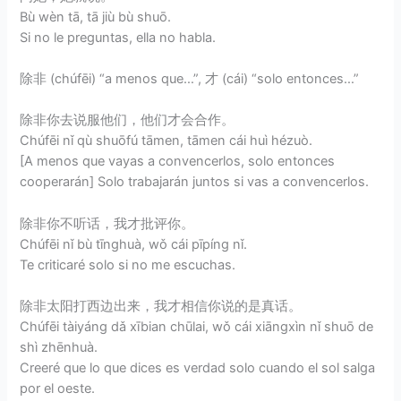
Bù wèn tā, tā jiù bù shuō.
Si no le preguntas, ella no habla.
除非 (chúfēi) “a menos que…”, 才 (cái) “solo entonces…”
除非你去说服他们，他们才会合作。
Chúfēi nǐ qù shuōfú tāmen, tāmen cái huì hézuò.
[A menos que vayas a convencerlos, solo entonces
cooperarán] Solo trabajarán juntos si vas a convencerlos.
除非你不听话，我才批评你。
Chúfēi nǐ bù tīnghuà, wǒ cái pīpíng nǐ.
Te criticaré solo si no me escuchas.
除非太阳打西边出来，我才相信你说的是真话。
Chúfēi tàiyáng dǎ xībian chūlai, wǒ cái xiāngxìn nǐ shuō de
shì zhēnhuà.
Creeré que lo que dices es verdad solo cuando el sol salga
por el oeste.