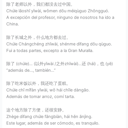
除了老师以外，我们都没去过中国。
Chúle lǎoshī yǐwài, wǒmen dōu méiqùguo Zhōngguó.
A excepción del profesor, ninguno de nosotros ha ido a
China.
除了长城之外，什么地方都去过。
Chúle Chángchéng zhīwài, shénme dìfang dōu qùguo.
Fui a todas partes, excepto a la Gran Muralla.
除了 (chúle)… (以外yǐwài /之外zhīwài)…还 (hái)，也 (yě)
“además de…, también…”
除了吃米饭以外，我还吃了蛋糕。
Chúle chī mǐfàn yǐwài, wǒ hái chīle dàngāo.
Además de tomar arroz, comí tarta.
这个地方除了方便，还很安静。
Zhège dìfang chúle fāngbiàn, hái hěn ānjìng.
Este lugar, además de ser cómodo, es tranquilo.