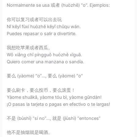
Normalmente se usa 或者 (huòzhě) “o”. Ejemplos:
你可以复习或者可以出去玩
Nǐ kěyǐ fùxí huòzhě kěyǐ chūqu wán.
Puedes repasar o salir a divertirte.
我想吃苹果或者西瓜。
Wǒ xiǎng chī píngguǒ huòzhě xīguā.
Quiero comer una manzana o sandía.
要么 (yàome) “o”…, 要么 (yàome) “o”
要么刷卡，要么投币，要么滚蛋！
Yàome shuākǎ, yàome tóu bì, yàome gǔndàn!
¡O pasas la tarjeta o pagas en efectivo o te largas!
不是 (bùshì) “si no”…, 就是 (jiùshì) “entonces”
他不是抽烟就是喝酒。