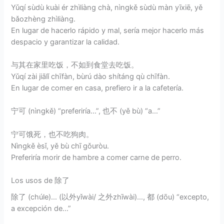
Yǔqí sùdù kuài ér zhìliàng chà, nìngkě sùdù màn yīxiē, yě
bǎozhèng zhìliàng.
En lugar de hacerlo rápido y mal, sería mejor hacerlo más
despacio y garantizar la calidad.
与其在家里吃饭，不如到食堂去吃饭。
Yǔqí zài jiālǐ chīfàn, bùrú dào shítáng qù chīfàn.
En lugar de comer en casa, prefiero ir a la cafetería.
宁可 (nìngkě) “preferiría…”, 也不 (yě bù) “a…”
宁可饿死，也不吃狗肉。
Nìngkě èsǐ, yě bù chī gǒuròu.
Preferiría morir de hambre a comer carne de perro.
Los usos de 除了
除了 (chúle)… (以外yǐwài/ 之外zhīwài)…, 都 (dōu) “excepto,
a excepción de…”