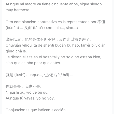
Aunque mi madre ya tiene cincuenta años, sigue siendo
muy hermosa.
Otra combinación contrastiva es la representada por 不但
(bùdàn) … 反而 (fǎn’ér) «no solo…, sino…».
出院以后，他的身体不但不好，反而比以前更差了。
Chūyuàn yǐhòu, tā de shēntǐ bùdàn bù hǎo, fǎn’ér bǐ yǐqián
gèng chà le.
Le dieron el alta en el hospital y no solo no estaba bien,
sino que estaba peor que antes.
就是 (jiùshì) aunque…, 也/还 (yě / hái) …
你就是去，我也不去。
Nǐ jiùshì qù, wǒ yě bù qù.
Aunque tú vayas, yo no voy.
Conjunciones que indican elección