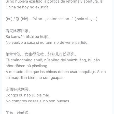
Si no hubiera existido la política de reforma y apertura, la
China de hoy no existiría.
(bù) / 别 (bié) …“si no…, entonces no…” ( solo si…, …)
看完比赛回家。
Bù kànwán bǐsài bù huíjiā.
No vuelvo a casa si no termino de ver el partido.
她常常说，女生得化妆，好好儿打扮漂亮。
Tā chángcháng shuō, nǚshēng dei huàzhuāng, bù hǎo
hǎor dǎban bù piàoliang.
A menudo dice que las chicas deben usar maquillaje. Si no
se maquillan bien, no son guapas.
东西好就别买。
Dōngxi bù hǎo jiù bié mǎi.
No compres cosas si no son buenas.
问她，她就说。