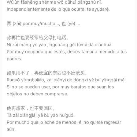
Wúlùn fāshēng shénme wǒ dūhuì bāngzhù nǐ.
Independientemente de lo que ocurra, te ayudaré.
再 (zài) por muy/mucho…, 也 (yě) …
你再忙也要经常给父母打电话。
Nǐ zài máng yě yào jīngcháng gěi fùmǔ dǎ diànhuà.
Por muy ocupado que estés, debes llamar a menudo a tus
padres.
如果用不了，再便宜的东西也不应该买。
Rúguǒ yòngbuliǎo, zài piányi de dōngxi yě bù yīnggāi mǎi.
Si no se pueden usar, por muy baratos que sean los
objetos no deben comprarse.
他再想家，也不要回国。
Tā zài xiǎngjiā, yě bù yào huíguó.
Por mucho que lo eche de menos, él no quiere regresar
aún.