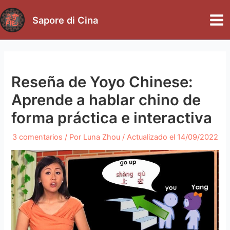
Ir
al
Sapore di Cina
Mai
contenido
Me
Reseña de Yoyo Chinese:
Aprende a hablar chino de
forma práctica e interactiva
3 comentarios
/ Por
Luna Zhou
/ Actualizado el
14/09/2022