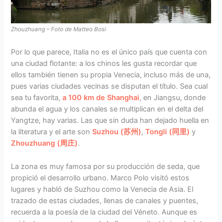
Zhouzhuang – Foto de Matteo Bosi
Por lo que parece, Italia no es el único país que cuenta con
una ciudad flotante: a los chinos les gusta recordar que
ellos también tienen su propia Venecia, incluso más de una,
pues varias ciudades vecinas se disputan el título. Sea cual
sea tu favorita,
a 100 km de Shanghai
, en Jiangsu, donde
abunda el agua y los canales se multiplican en el delta del
Yangtze, hay varias. Las que sin duda han dejado huella en
la literatura y el arte son
Suzhou (苏州)
,
Tongli (同里)
y
Zhouzhuang (周庄)
.
La zona es muy famosa por su producción de seda, que
propició el desarrollo urbano. Marco Polo visitó estos
lugares y habló de Suzhou como la Venecia de Asia. El
trazado de estas ciudades, llenas de canales y puentes,
recuerda a la poesía de la ciudad del Véneto. Aunque es