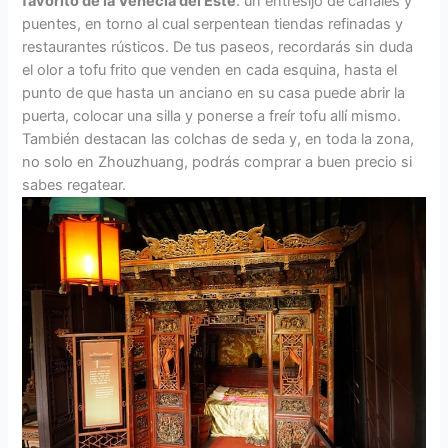
favorito de la Venecia del Este
: un entresijo de canales y
puentes, en torno al cual serpentean tiendas refinadas y
restaurantes rústicos. De tus paseos, recordarás sin duda
el olor a tofu frito que venden en cada esquina, hasta el
punto de que hasta un anciano en su casa puede abrir la
puerta, colocar una silla y ponerse a freír tofu allí mismo.
También destacan las colchas de seda y, en toda la zona,
no solo en Zhouzhuang, podrás comprar a buen precio si
sabes regatear.