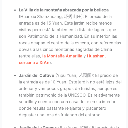
La Villa de la montaña abrazada por la belleza
(Huanxiu Shanzhuang, 环秀山庄): El precio de la
entrada es de 15 Yuan. Este jardín recibe menos
visitas pero está también en la lista de lugares que
son Patrimonio de la Humanidad. En su interior, las
rocas ocupan el centro de la escena, con referencias
obvias a las cinco montañas sagradas de China
(entre ellas,
la Montaña Amarilla
y
Huashan,
cercana a Xi’An
).
Jardín del Cultivo
(Yipu Yuan, 艺圃园): El precio de
la entrada es de 10 Yuan. Este jardín no está lejos del
anterior y van pocos grupos de turistas, aunque es
también patrimonio de la UNESCO. Es relativamente
sencillo y cuenta con una casa de té en su interior
donde resulta bastante relajante y placentero
degustar una taza disfrutando del entorno.
Jardín de la Demora
(Liu Yuan, 留园): El precio de la