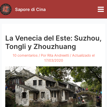
Ir
al
Sapore di Cina
Mai
contenido
Me
La Venecia del Este: Suzhou,
Tongli y Zhouzhuang
10 comentarios
/ Por
Rita Andreetti
/ Actualizado el
17/03/2020