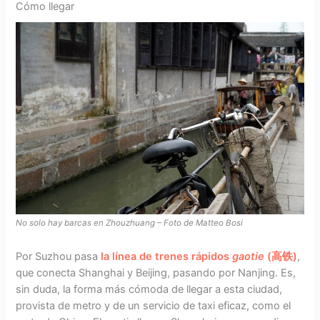
Cómo llegar
No solo hay barcas en Zhouzhuang – Foto de Matteo Bosi
Por Suzhou pasa
la línea de trenes rápidos
gaotie
(高铁)
,
que conecta Shanghai y Beijing, pasando por Nanjing. Es,
sin duda, la forma más cómoda de llegar a esta ciudad,
provista de metro y de un servicio de taxi eficaz, como el