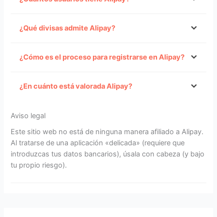
¿Qué divisas admite Alipay?
¿Cómo es el proceso para registrarse en Alipay?
CNY – Cualquier país
¿En cuánto está valorada Alipay?
AUD – Australia
CAD – Canadá
EUR – La mayoría de países europeos
Aviso legal
GBP – Reino Unido
Este sitio web no está de ninguna manera afiliado a Alipay.
HKD – Hong Kong
Al tratarse de una aplicación «delicada» (requiere que
JPY – Japón
introduzcas tus datos bancarios), úsala con cabeza (y bajo
MYR – Malasia
tu propio riesgo).
NZD – Nueva Zelanda
SGD – Singapur
USD – Estados Unidos