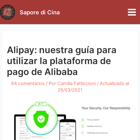
Ir
al
Sapore di Cina
Mai
contenido
Me
Alipay: nuestra guía para
utilizar la plataforma de
pago de Alibaba
64 comentarios
/ Por
Camilla Fatticcioni
/ Actualizado el
26/03/2021