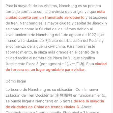
Para la mayoría de los viajeros, Nanchang es su primera
toma de contacto con la provincia de Jiangxi, ya que
esta
ciudad cuenta con un transitado aeropuerto
y estaciones
de tren. Nanchang es la mayor ciudad y capital de Jiangxi y
se conoce como la Ciudad de los Héroes debido al
levantamiento de Nanchang del 1 de agosto de 1927, que
marcó la fundación del Ejército de Liberación del Pueblo y
el comienzo de la guerra civil china. Para honrar este
acontecimiento, la plaza más grande en el centro de la
ciudad recibe el nombre de Plaza Ba Yi, que significa
literalmente Plaza 8 (por agosto) – 1(八一广场). Esta
ciudad
de tercera es un lugar agradable para visitar
.
Cómo llegar
Lo bueno de Nanchang es su ubicación. Con la nueva
Estación de Tren Occidental (南昌西站) en funcionamiento,
se puede llegar a Nanchang en 5 horas
desde la mayoría
de ciudades de China en trenes «bala» G
. Ahora,
Changsha está a 1 hora y media, Shanghai a 3 horas y