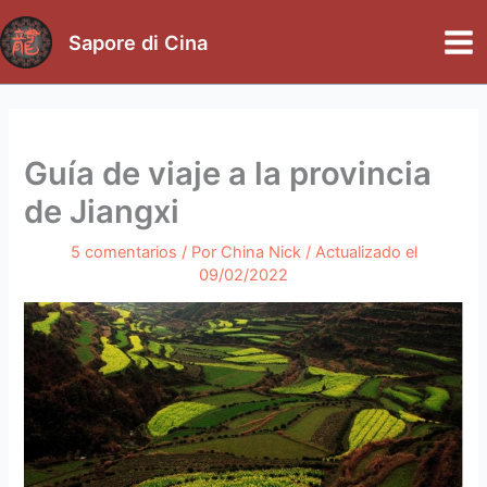
Ir
al
Sapore di Cina
Mai
contenido
Me
Guía de viaje a la provincia
de Jiangxi
5 comentarios
/ Por
China Nick
/ Actualizado el
09/02/2022