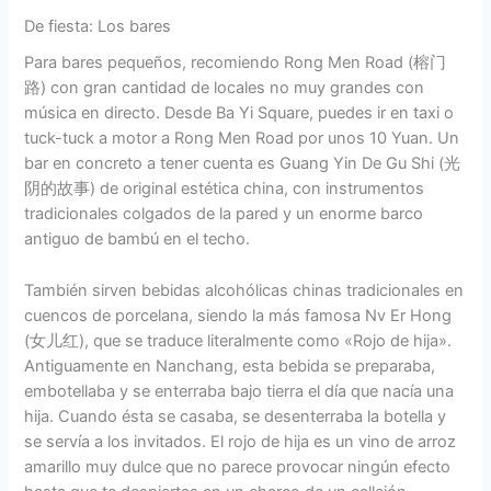
De fiesta: Los bares
Para bares pequeños, recomiendo Rong Men Road (榕门
路) con gran cantidad de locales no muy grandes con
música en directo. Desde Ba Yi Square, puedes ir en taxi o
tuck-tuck a motor a Rong Men Road por unos 10 Yuan. Un
bar en concreto a tener cuenta es Guang Yin De Gu Shi (光
阴的故事) de original estética china, con instrumentos
tradicionales colgados de la pared y un enorme barco
antiguo de bambú en el techo.
También sirven bebidas alcohólicas chinas tradicionales en
cuencos de porcelana, siendo la más famosa Nv Er Hong
(女儿红), que se traduce literalmente como «Rojo de hija».
Antiguamente en Nanchang, esta bebida se preparaba,
embotellaba y se enterraba bajo tierra el día que nacía una
hija. Cuando ésta se casaba, se desenterraba la botella y
se servía a los invitados. El rojo de hija es un vino de arroz
amarillo muy dulce que no parece provocar ningún efecto