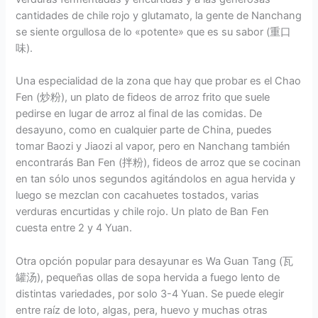
cantidades de chile rojo y glutamato, la gente de Nanchang
se siente orgullosa de lo «potente» que es su sabor (重口
味).
Una especialidad de la zona que hay que probar es el Chao
Fen (炒粉), un plato de fideos de arroz frito que suele
pedirse en lugar de arroz al final de las comidas. De
desayuno, como en cualquier parte de China, puedes
tomar Baozi y Jiaozi al vapor, pero en Nanchang también
encontrarás Ban Fen (拌粉), fideos de arroz que se cocinan
en tan sólo unos segundos agitándolos en agua hervida y
luego se mezclan con cacahuetes tostados, varias
verduras encurtidas y chile rojo. Un plato de Ban Fen
cuesta entre 2 y 4 Yuan.
Otra opción popular para desayunar es Wa Guan Tang (瓦
罐汤), pequeñas ollas de sopa hervida a fuego lento de
distintas variedades, por solo 3-4 Yuan. Se puede elegir
entre raíz de loto, algas, pera, huevo y muchas otras