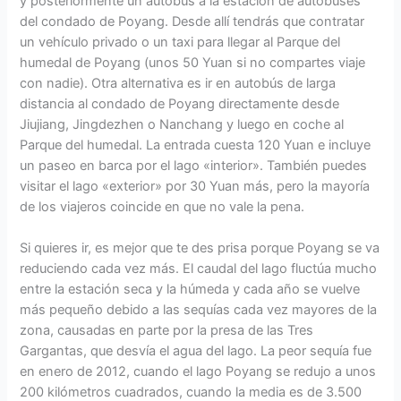
y posteriormente un autobús a la estación de autobuses
del condado de Poyang. Desde allí tendrás que contratar
un vehículo privado o un taxi para llegar al Parque del
humedal de Poyang (unos 50 Yuan si no compartes viaje
con nadie). Otra alternativa es ir en autobús de larga
distancia al condado de Poyang directamente desde
Jiujiang, Jingdezhen o Nanchang y luego en coche al
Parque del humedal. La entrada cuesta 120 Yuan e incluye
un paseo en barca por el lago «interior». También puedes
visitar el lago «exterior» por 30 Yuan más, pero la mayoría
de los viajeros coincide en que no vale la pena.
Si quieres ir, es mejor que te des prisa porque Poyang se va
reduciendo cada vez más. El caudal del lago fluctúa mucho
entre la estación seca y la húmeda y cada año se vuelve
más pequeño debido a las sequías cada vez mayores de la
zona, causadas en parte por la presa de las Tres
Gargantas, que desvía el agua del lago. La peor sequía fue
en enero de 2012, cuando el lago Poyang se redujo a unos
200 kilómetros cuadrados, cuando la media es de 3.500