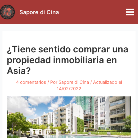
Ir
al
Sapore di Cina
Mai
contenido
Me
¿Tiene sentido comprar una
propiedad inmobiliaria en
Asia?
4 comentarios
/ Por
Sapore di Cina
/ Actualizado el
14/02/2022