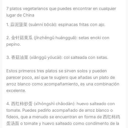
7 platos vegetarianos que puedes encontrar en cualquier
lugar de China
1. 蒜泥菠菜 (suànní bōcài): espinacas fritas con ajo.
2. 金针菇黄瓜 (jīnzhēngū huángguā): setas enoki con
pepino.
3. 香菇油菜 (xiānggū yóucài): col salteada con setas.
Estos primeros tres platos se sirven solos y pueden
parecer poco, así que te sugiero que añadas un plato de
arroz blanco como acompañamiento, es una combinación
excelente.
4. 西红柿炒蛋 (xīhóngshì chǎodàn): huevo salteado con
tomate. Puedes pedirlo acompañado de arroz blanco o
fideos, que a menudo se encuentran en forma de 西红柿鸡
蛋汤面 o tomate y huevo salteado como condimento de la