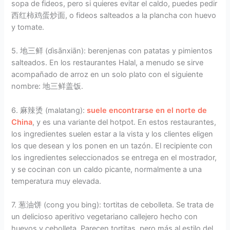
sopa de fideos, pero si quieres evitar el caldo, puedes pedir
西红柿鸡蛋炒面, o fideos salteados a la plancha con huevo
y tomate.
5. 地三鲜 (dìsānxiān): berenjenas con patatas y pimientos
salteados. En los restaurantes Halal, a menudo se sirve
acompañado de arroz en un solo plato con el siguiente
nombre: 地三鲜盖饭.
6. 麻辣烫 (malatang):
suele encontrarse en el norte de
China
, y es una variante del hotpot. En estos restaurantes,
los ingredientes suelen estar a la vista y los clientes eligen
los que desean y los ponen en un tazón. El recipiente con
los ingredientes seleccionados se entrega en el mostrador,
y se cocinan con un caldo picante, normalmente a una
temperatura muy elevada.
7. 葱油饼 (cong you bing): tortitas de cebolleta. Se trata de
un delicioso aperitivo vegetariano callejero hecho con
huevos y cebolleta. Parecen tortitas, pero más al estilo del