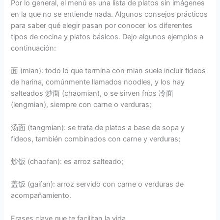
Por lo general, el menú es una lista de platos sin imágenes
en la que no se entiende nada. Algunos consejos prácticos
para saber qué elegir pasan por conocer los diferentes
tipos de cocina y platos básicos. Dejo algunos ejemplos a
continuación:
面 (mian): todo lo que termina con mian suele incluir fideos
de harina, comúnmente llamados noodles, y los hay
salteados 炒面 (chaomian), o se sirven fríos 冷面
(lengmian), siempre con carne o verduras;
汤面 (tangmian): se trata de platos a base de sopa y
fideos, también combinados con carne y verduras;
炒饭 (chaofan): es arroz salteado;
盖饭 (gaifan): arroz servido con carne o verduras de
acompañamiento.
Frases clave que te facilitan la vida