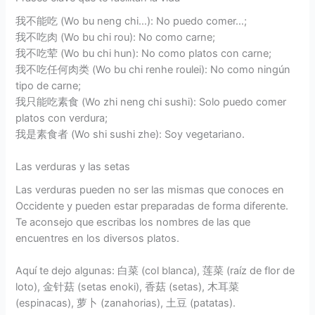
我不能吃 (Wo bu neng chi…): No puedo comer…;
我不吃肉 (Wo bu chi rou): No como carne;
我不吃荤 (Wo bu chi hun): No como platos con carne;
我不吃任何肉类 (Wo bu chi renhe roulei): No como ningún
tipo de carne;
我只能吃素食 (Wo zhi neng chi sushi): Solo puedo comer
platos con verdura;
我是素食者 (Wo shi sushi zhe): Soy vegetariano.
Las verduras y las setas
Las verduras pueden no ser las mismas que conoces en
Occidente y pueden estar preparadas de forma diferente.
Te aconsejo que escribas los nombres de las que
encuentres en los diversos platos.
Aquí te dejo algunas: 白菜 (col blanca), 莲菜 (raíz de flor de
loto), 金针菇 (setas enoki), 香菇 (setas), 木耳菜
(espinacas), 萝卜 (zanahorias), 土豆 (patatas).