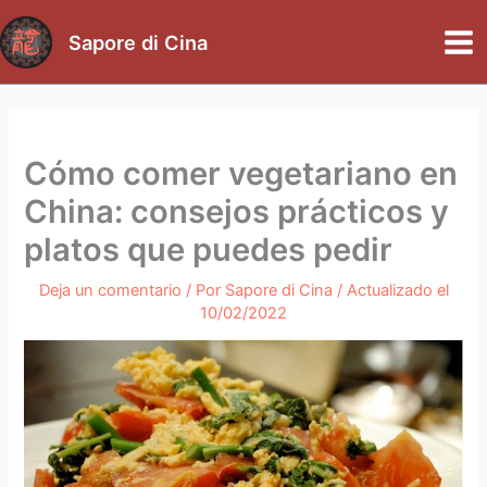
Ir
al
Sapore di Cina
Mai
contenido
Me
Cómo comer vegetariano en
China: consejos prácticos y
platos que puedes pedir
Deja un comentario
/ Por
Sapore di Cina
/ Actualizado el
10/02/2022