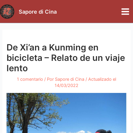
Ir
al
Sapore di Cina
Mai
contenido
Me
De Xi’an a Kunming en
bicicleta – Relato de un viaje
lento
1 comentario
/ Por
Sapore di Cina
/ Actualizado el
14/03/2022