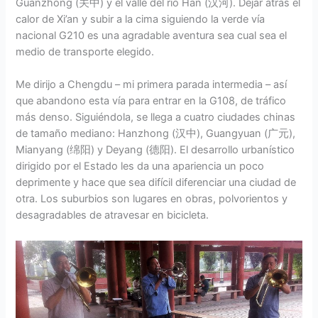
Guanzhong (关中) y el valle del río Han (汉河). Dejar atrás el
calor de Xi’an y subir a la cima siguiendo la verde vía
nacional G210 es una agradable aventura sea cual sea el
medio de transporte elegido.
Me dirijo a Chengdu – mi primera parada intermedia – así
que abandono esta vía para entrar en la G108, de tráfico
más denso. Siguiéndola, se llega a cuatro ciudades chinas
de tamaño mediano: Hanzhong (汉中), Guangyuan (广元),
Mianyang (绵阳) y Deyang (德阳). El desarrollo urbanístico
dirigido por el Estado les da una apariencia un poco
deprimente y hace que sea difícil diferenciar una ciudad de
otra. Los suburbios son lugares en obras, polvorientos y
desagradables de atravesar en bicicleta.