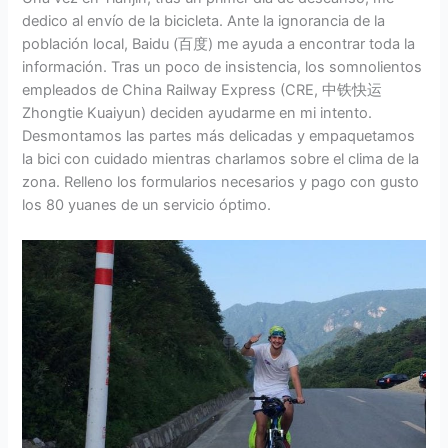
dedico al envío de la bicicleta. Ante la ignorancia de la
población local, Baidu (百度) me ayuda a encontrar toda la
información. Tras un poco de insistencia, los somnolientos
empleados de China Railway Express (CRE, 中铁快运
Zhongtie Kuaiyun) deciden ayudarme en mi intento.
Desmontamos las partes más delicadas y empaquetamos
la bici con cuidado mientras charlamos sobre el clima de la
zona. Relleno los formularios necesarios y pago con gusto
los 80 yuanes de un servicio óptimo.