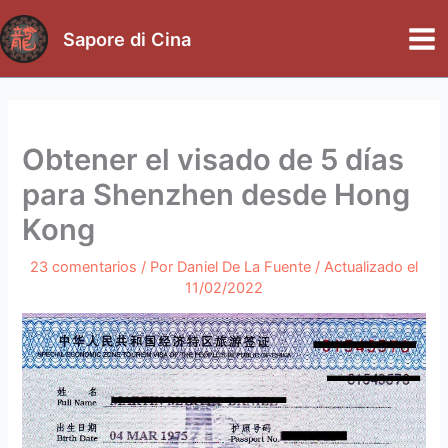
Ir
al
Sapore di Cina
Mai
contenido
Me
Obtener el visado de 5 días
para Shenzhen desde Hong
Kong
23 comentarios
/ Por
Daniel De La Fuente
/ Actualizado el
11/02/2022