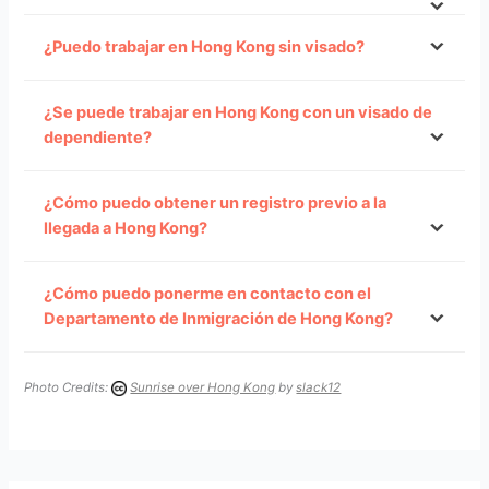
¿Puedo trabajar en Hong Kong sin visado?
¿Se puede trabajar en Hong Kong con un visado de
dependiente?
¿Cómo puedo obtener un registro previo a la
llegada a Hong Kong?
Residentes permanentes de Hong Kong
¿Cómo puedo ponerme en contacto con el
Personas que no están sujetas a un límite de
Departamento de Inmigración de Hong Kong?
estancia
Tel: (852) 2824 6111
Personas que han sido admitidas para trabajar
Photo Credits:
Sunrise over Hong Kong
by
slack12
(como profesionales, para invertir como
Fax: (852) 2877 7711
empresarios o para capacitación)
Correo electrónico:
enquiry@immd.gov.hk
Participantes en el Programa de participantes