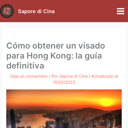
Ir
al
Sapore di Cina
Mai
contenido
Me
Cómo obtener un visado
para Hong Kong: la guía
definitiva
Deja un comentario
/ Por
Sapore di Cina
/ Actualizado el
18/02/2022