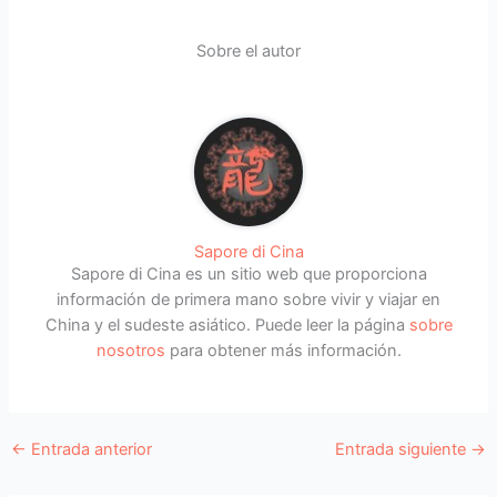
en inversión de capital, el Programa de
Sitio web:
Admisión de Calidad para Migrantes o el
www.immd.gov.hk/eng/services/index.html
Sobre el autor
Programa de admisión para la segunda
generación de residentes permanentes de
Dirección: Receipt and Dispatch Unit,
Hong Kong de China
Immigration Department, 2/F, Immigration
Tower, 7 Gloucester Road, Wan Chai, Hong
Los dependientes de personas que se apunten
Kong
a escuelas no pueden trabajar a menos que
hayan obtenido permiso previo del Director de
Inmigración.
Sapore di Cina
Sapore di Cina es un sitio web que proporciona
información de primera mano sobre vivir y viajar en
China y el sudeste asiático. Puede leer la página
sobre
nosotros
para obtener más información.
←
Entrada anterior
Entrada siguiente
→