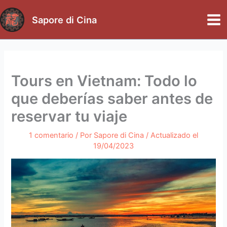
Ir
al
Sapore di Cina
Mai
contenido
Me
Tours en Vietnam: Todo lo
que deberías saber antes de
reservar tu viaje
1 comentario
/ Por
Sapore di Cina
/ Actualizado el
19/04/2023