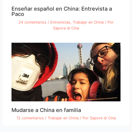
Enseñar español en China: Entrevista a
Paco
24 comentarios
/
Entrevistas
,
Trabajar en China
/ Por
Sapore di Cina
Mudarse a China en familia
12 comentarios
/
Trabajar en China
/ Por
Sapore di Cina