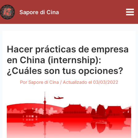
Ir
al
Sapore di Cina
Mai
contenido
Me
Hacer prácticas de empresa
en China (internship):
¿Cuáles son tus opciones?
Por
Sapore di Cina
/ Actualizado el
03/03/2022