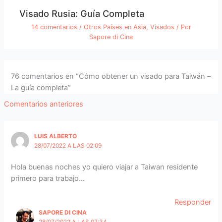
Visado Rusia: Guía Completa
14 comentarios
/
Otros Países en Asia
,
Visados
/ Por
Sapore di Cina
76 comentarios en “Cómo obtener un visado para Taiwán –
La guía completa”
Comentarios
Comentarios anteriores
siguientes
LUIS ALBERTO
28/07/2022 A LAS 02:09
Hola buenas noches yo quiero viajar a Taiwan residente
primero para trabajo…
Responder
SAPORE DI CINA