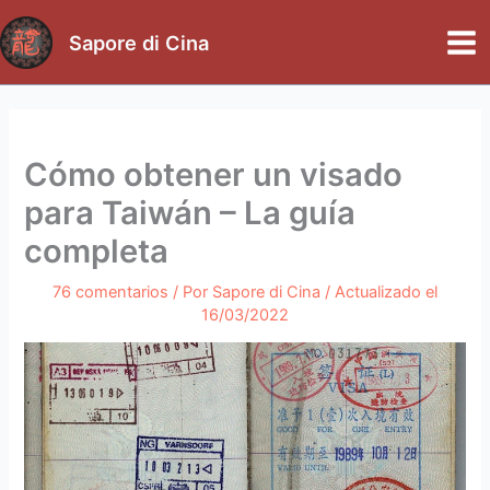
Ir
al
Sapore di Cina
Mai
contenido
Me
Cómo obtener un visado
para Taiwán – La guía
completa
76 comentarios
/ Por
Sapore di Cina
/ Actualizado el
16/03/2022