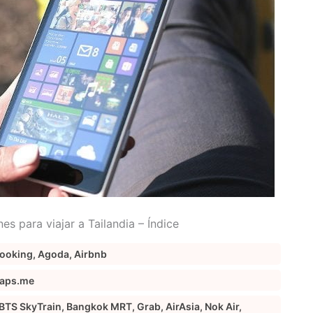
es para viajar a Tailandia – Índice
Booking, Agoda, Airbnb
Maps.me
BTS SkyTrain, Bangkok MRT, Grab, AirAsia, Nok Air,