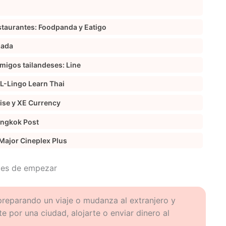
estaurantes: Foodpanda y Eatigo
zada
migos tailandeses: Line
 L-Lingo Learn Thai
Wise y XE Currency
Bangkok Post
 Major Cineplex Plus
tes de empezar
reparando un viaje o mudanza al extranjero y
 por una ciudad, alojarte o enviar dinero al