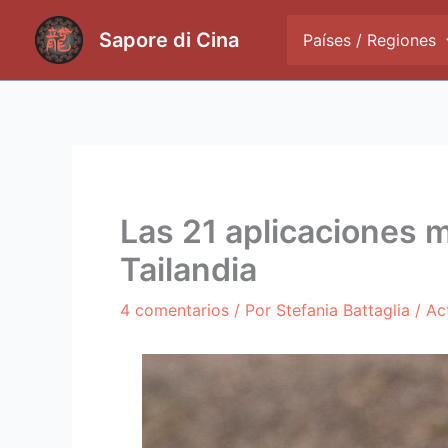
Ir
al
Sapore di Cina
Países / Regiones
contenido
Las 21 aplicaciones má
Tailandia
4 comentarios
/ Por
Stefania Battaglia
/ Ac