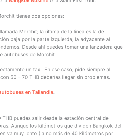
o la
Bangkok Busline
o la Siam First Tour.
Morchit tienes dos opciones:
llamada Morchit; la última de la línea es la de
ión baja por la parte izquierda, la adyacente al
ndernos. Desde ahí puedes tomar una lanzadera que
 de autobuses de Morchit.
rectamente un taxi. En ese caso, pide siempre al
 con 50 – 70 THB deberías llegar sin problemas.
 autobuses en Tailandia
.
0 THB puedes salir desde la estación central de
oras. Aunque los kilómetros que dividen Bangkok del
ren va muy lento (¡a no más de 40 kilómetros por