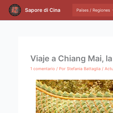
Ir
al
Sapore di Cina
Países / Regiones
contenido
Viaje a Chiang Mai, la
1 comentario
/ Por
Stefania Battaglia
/ Act