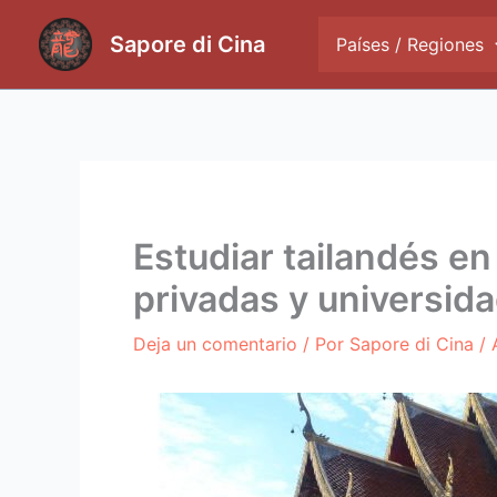
Ir
al
Sapore di Cina
Países / Regiones
contenido
Estudiar tailandés e
privadas y universid
Deja un comentario
/ Por
Sapore di Cina
/ 